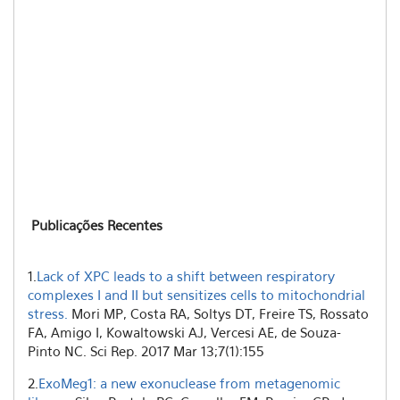
Publicações Recentes
1.
Lack of XPC leads to a shift between respiratory
complexes I and II but sensitizes cells to mitochondrial
stress.
Mori MP, Costa RA, Soltys DT, Freire TS, Rossato
FA, Amigo I, Kowaltowski AJ, Vercesi AE, de Souza-
Pinto NC. Sci Rep. 2017 Mar 13;7(1):155
2.
ExoMeg1: a new exonuclease from metagenomic