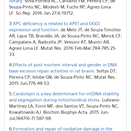
library.
Silva-Portela RC, Carvalho FM, Pereira CP, de
Souza-Pinto NC, Modesti M, Fuchs RP, Agnez-Lima
LF. Sci Rep. 2016 Jan 27;6:19712.
3.
XPC deficiency is related to APE1 and OGG1
expression and function.
de Melo JT, de Souza Timoteo
AR, Lajus TB, Brandão JA, de Souza-Pinto NC, Menck CF,
Campalans A, Radicella JP, Vessoni AT, Muotri AR,
Agnez-Lima LF. Mutat Res. 2016 Feb-Mar;784-785:25-
33.
4.
Effects of post mortem interval and gender in DNA
base excision repair activities in rat brains.
Soltys DT,
Pereira CP, Ishibe GN, de Souza-Pinto NC. Mutat Res.
2015 Jun;776:48-53.
5.
Cardiolipin is a key determinant for mtDNA stability
and segregation during mitochondrial stress.
Luévano-
Martínez LA, Forni MF, dos Santos VT, Souza-Pinto NC,
Kowaltowski AJ. Biochim Biophys Acta. 2015 Jun-
Jul;1847(6-7):587-98.
6.
Formation and repair of oxidative damage in the