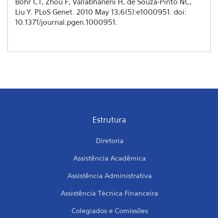
Bohr CT, Zhou F, Vallabhaneni H, de Souza-Pinto NC,
Liu Y. PLoS Genet. 2010 May 13;6(5):e1000951. doi:
10.1371/journal.pgen.1000951.
Estrutura
Diretoria
Assistência Acadêmica
Assistência Administrativa
Assistência Técnica Financeira
Colegiados e Comissões