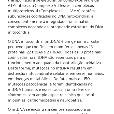
transportadora de elétrons, os Complexos I-IV, e da
ATPsintase, ou Complexo V. Desses 5 complexos
multiproteicos, 4 (Complexos I, III, IV e V) contêm
subunidades codificadas no DNA mitocondrial, e
consequentemente a integridade funcional dos
complexos depende da integridade estrutural do DNA
mitocondrial.
O DNA mitocondrial (mtDNA) é um genoma circular
pequeno que codifica, em mamíferos, apenas 13
proteínas, 22 tRNAs e 2 rRNAs. Todas as 13 proteínas
codificadas no mtDNA são essenciais para o
funcionamento adequado da fosoforilação oxidativa.
Desta forma, mutações no mtDNA resultam em
disfunção mitocondrial e celular e, em seres humanos,
em doenças metabólicas. De fato, mais de 150
mutações patogênicas já foram identificadas no
mtDNA humano, e essas causam uma série de
síndromes com amplo espectro clínico que inclui
miopatias, cardiomiopatias e neuropatias.
O mtDNA se encontram sempre associado a um