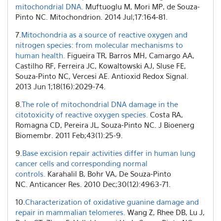
mitochondrial DNA.
Muftuoglu M, Mori MP, de Souza-
Pinto NC. Mitochondrion. 2014 Jul;17:164-81.
7.
Mitochondria as a source of reactive oxygen and
nitrogen species: from molecular mechanisms to
human health.
Figueira TR, Barros MH, Camargo AA,
Castilho RF, Ferreira JC, Kowaltowski AJ, Sluse FE,
Souza-Pinto NC, Vercesi AE. Antioxid Redox Signal.
2013 Jun 1;18(16):2029-74.
8.
The role of mitochondrial DNA damage in the
citotoxicity of reactive oxygen species.
Costa RA,
Romagna CD, Pereira JL, Souza-Pinto NC. J Bioenerg
Biomembr. 2011 Feb;43(1):25-9.
9.
Base excision repair activities differ in human lung
cancer cells and corresponding normal
controls.
Karahalil B, Bohr VA, De Souza-Pinto
NC. Anticancer Res. 2010 Dec;30(12):4963-71.
10.
Characterization of oxidative guanine damage and
repair in mammalian telomeres.
Wang Z, Rhee DB, Lu J,