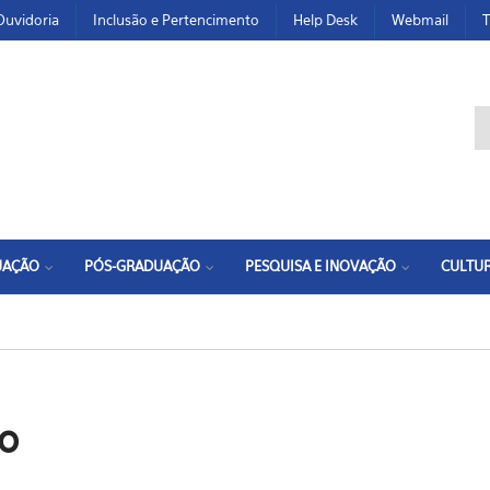
Ouvidoria
Inclusão e Pertencimento
Help Desk
Webmail
T
F
UAÇÃO
PÓS-GRADUAÇÃO
PESQUISA E INOVAÇÃO
CULTUR
o