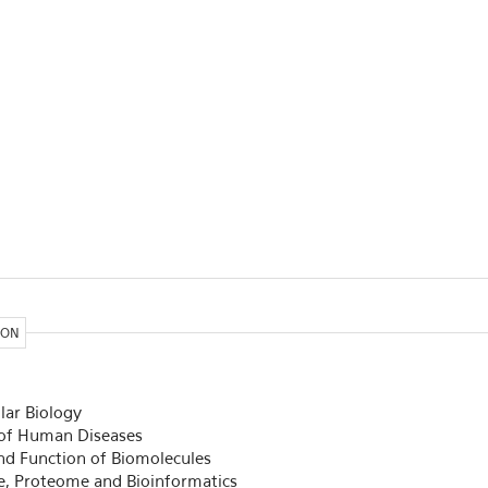
ION
lar Biology
 of Human Diseases
nd Function of Biomolecules
, Proteome and Bioinformatics