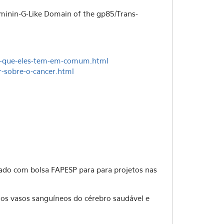
aminin-G-Like Domain of the gp85/Trans-
-o-que-eles-tem-em-comum.html
r-sobre-o-cancer.html
ado com bolsa FAPESP para para projetos nas
os vasos sanguíneos do cérebro saudável e