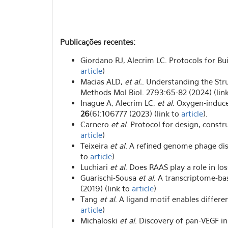
Publicações recentes:
Giordano RJ, Alecrim LC. Protocols for Bu
article
)
Macias ALD,
et al.
. Understanding the Str
Methods Mol Biol. 2793:65-82 (2024) (lin
Inague A, Alecrim LC,
et al
. Oxygen-induce
26
(6):106777 (2023) (link to
article
).
Carnero
et al
. Protocol for design, const
article
)
Teixeira
et al
. A refined genome phage di
to
article
)
Luchiari
et al
. Does RAAS play a role in l
Guarischi-Sousa
et al
. A transcriptome-ba
(2019) (link to
article
)
Tang
et al
. A ligand motif enables differe
article
)
Michaloski
et al
. Discovery of pan-VEGF in