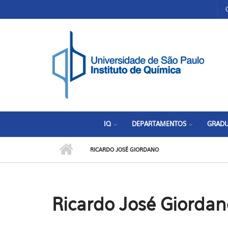
Pular para o conteúdo principal
Toggle high contrast
IQ
DEPARTAMENTOS
GRAD
RICARDO JOSÉ GIORDANO
Ricardo José Giordan