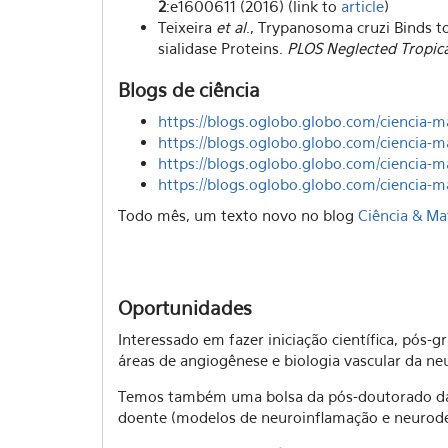
2
:e1600611 (2016) (link to
article
)
Teixeira
et al
., Trypanosoma cruzi Binds 
sialidase Proteins.
PLOS Neglected Tropica
Blogs de ciência
https://blogs.oglobo.globo.com/ciencia
https://blogs.oglobo.globo.com/ciencia-
https://blogs.oglobo.globo.com/ciencia-m
https://blogs.oglobo.globo.com/ciencia-
ma
Todo mês, um texto novo no blog
Ciência & Ma
Oportunidades
Interessado em fazer iniciação científica, pó
áreas de angiogênese e biologia vascular da n
Temos também uma bolsa da pós-doutorado da A
doente (modelos de neuroinflamação e neurod