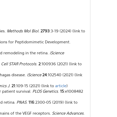
ies.
Methods Mol Biol.
2793
:3-19 (2024) (link to
ations for Peptidomimetic Development.
d remodeling in the retina.
iScience
.
Cell STAR Protocols
.
2
:100936 (2021) (link to
hagas disease.
iScience
24
:102540 (2021) (link
ics J
.
21
:109-15 (2021) (link to
article
)
 patient survival.
PLOS Genetics
.
15
:e1008482
nd retina.
PNAS
.
116
:2300-05 (2019) (link to
omains of the VEGF receptors.
Science Advances
.