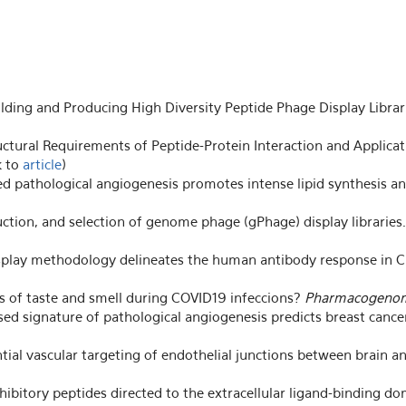
ilding and Producing High Diversity Peptide Phage Display Librar
uctural Requirements of Peptide-Protein Interaction and Applic
k to
article
)
d pathological angiogenesis promotes intense lipid synthesis an
ruction, and selection of genome phage (gPhage) display libraries
splay methodology delineates the human antibody response in C
oss of taste and smell during COVID19 infeccions?
Pharmacogenom
sed signature of pathological angiogenesis predicts breast cancer
ntial vascular targeting of endothelial junctions between brain a
hibitory peptides directed to the extracellular ligand-binding d