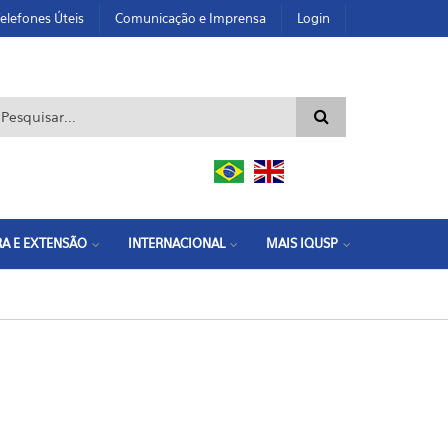
elefones Úteis
Comunicação e Imprensa
Login
ormulário de busca
A E EXTENSÃO
INTERNACIONAL
MAIS IQUSP