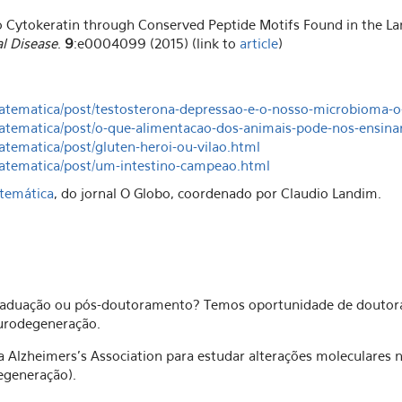
to Cytokeratin through Conserved Peptide Motifs Found in the L
l Disease
.
9
:e0004099 (2015) (link to
article
)
-matematica/post/testosterona-depressao-e-o-nosso-microbioma
matematica/post/o-que-alimentacao-dos-animais-pode-nos-ensina
atematica/post/gluten-heroi-ou-vilao.html
tematica/post/um-intestino-campeao.html
temática
, do jornal O Globo, coordenado por Claudio Landim.
s-graduação ou pós-doutoramento? Temos oportunidade de doutor
eurodegeneração.
lzheimers's Association para estudar alterações moleculares n
egeneração).