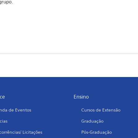
grupo.
ce
Ensino
nda de Eventos
Cursos de Extensão
cias
Graduação
orrências/ Licitações
Pós-Graduação