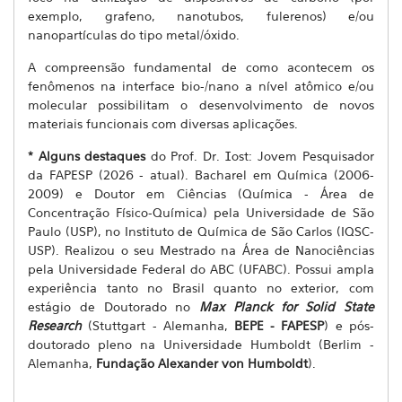
exemplo, grafeno, nanotubos, fulerenos) e/ou
nanopartículas do tipo metal/óxido.
A compreensão fundamental de como acontecem os
fenômenos na interface bio-/nano a nível atômico e/ou
molecular possibilitam o desenvolvimento de novos
materiais funcionais com diversas aplicações.
* Alguns destaques
do Prof. Dr.
ost: Jovem Pesquisador
I
da FAPESP (2026 - atual). Bacharel em Química (2006-
2009) e Doutor em Ciências (Química - Área de
Concentração Físico-Química) pela Universidade de São
Paulo (USP), no Instituto de Química de São Carlos (IQSC-
USP). Realizou o seu Mestrado na Área de Nanociências
pela Universidade Federal do ABC (UFABC). Possui ampla
experiência tanto no Brasil quanto no exterior, com
estágio de Doutorado no
Max Planck for Solid State
Research
(Stuttgart - Alemanha,
BEPE - FAPESP
) e pós-
doutorado pleno na Universidade Humboldt (Berlim -
Alemanha,
Fundação Alexander von Humboldt
).