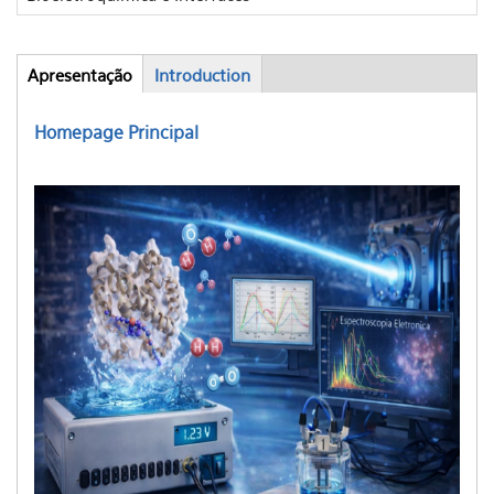
Apresentação
(aba
Introduction
Abas
ativa)
Homepage Principal