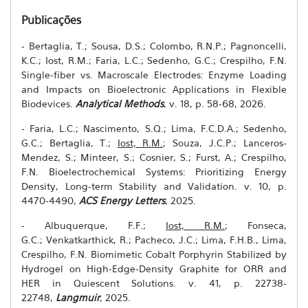
Publicações
- Bertaglia, T.; Sousa, D.S.; Colombo, R.N.P.; Pagnoncelli,
K.C.; Iost, R.M.; Faria, L.C.; Sedenho, G.C.; Crespilho, F.N.
Single-fiber vs. Macroscale Electrodes: Enzyme Loading
and Impacts on Bioelectronic Applications in Flexible
Biodevices.
Analytical Methods
, v. 18, p. 58-68, 2026.
- Faria, L.C.; Nascimento, S.Q.; Lima, F.C.D.A.; Sedenho,
G.C.; Bertaglia, T.;
Iost, R.M.
;
Souza, J.C.P.;
Lanceros-
Mendez, S.; Minteer, S.; Cosnier, S.; Furst, A.;
Crespilho,
F.N. Bioelectrochemical Systems: Prioritizing Energy
Density, Long-term Stability and Validation. v. 10, p.
4470-4490,
ACS Energy Letters
, 2025.
-
Albuquerque, F.F.;
Iost, R.M.
;
Fonseca,
G.C.;
Venkatkarthick, R.; Pacheco, J.C.;
Lima, F.H.B., Lima,
Crespilho, F.N. Biomimetic Cobalt Porphyrin Stabilized by
Hydrogel on High-Edge-Density Graphite for ORR and
HER in Quiescent Solutions.
v. 41, p. 22738-
22748
,
Langmuir
, 2025.