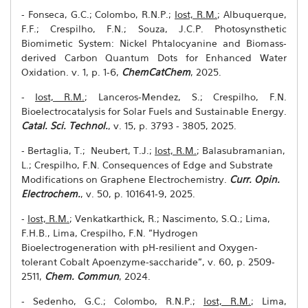
- Fonseca, G.C.; Colombo, R.N.P.;
Iost, R.M.
; Albuquerque,
F.F.; Crespilho, F.N.; Souza, J.C.P. Photosynsthetic
Biomimetic System: Nickel Phtalocyanine and Biomass-
derived Carbon Quantum Dots for Enhanced Water
Oxidation.
v. 1, p. 1-6
,
ChemCatChem
, 2025.
-
Iost, R.M.
; Lanceros-Mendez, S.; Crespilho, F.N.
Bioelectrocatalysis for Solar Fuels and Sustainable Energy.
Catal. Sci. Technol.
, v. 15, p. 3793 - 3805, 2025.
- Bertaglia, T.; Neubert, T.J.;
Iost, R.M.
; Balasubramanian,
L.; Crespilho, F.N. Consequences of Edge and Substrate
Modifications on Graphene Electrochemistry.
Curr. Opin.
Electrochem.
, v. 50, p. 101641-9, 2025.
-
Iost, R.M.
; Venkatkarthick, R.; Nascimento, S.Q.; Lima,
F.H.B., Lima, Crespilho, F.N. "Hydrogen
Bioelectrogeneration with pH-resilient and Oxygen-
tolerant Cobalt Apoenzyme-saccharide", v. 60, p. 2509-
2511,
Chem. Commun
, 2024.
- Sedenho, G.C.; Colombo, R.N.P.;
Iost, R.M.
; Lima,