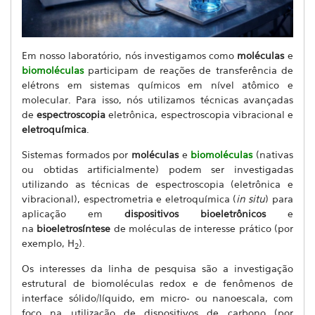
Em nosso laboratório, nós investigamos como
moléculas
e
biomoléculas
participam de reações de transferência de
elétrons em sistemas químicos em nível atômico e
molecular. Para isso, nós utilizamos técnicas avançadas
de
espectroscopia
eletrônica, espectroscopia vibracional e
eletroquímica
.
S
istemas formados por
moléculas
e
biomoléculas
(nativas
ou obtidas artificialmente) podem ser investigadas
utilizando as técnicas de espectroscopia (eletrônica e
vibracional), espectrometria e eletroquímica (
in situ
) para
aplicação em
dispositivos bioeletrônicos
e
na
bioeletrosíntese
de moléculas de interesse prático (por
exemplo, H
).
2
Os interesses da linha de pesquisa são a investigação
estrutural de biomoléculas redox e de fenômenos de
interface sólido/líquido, em micro- ou nanoescala, com
foco na utilização de dispositivos de carbono (por