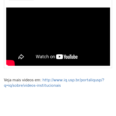
Veja mais videos em:
http://www.iq.usp.br/portaliqusp/?
q=iq/sobre/videos-institucionais