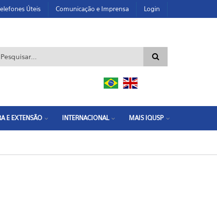
elefones Úteis
Comunicação e Imprensa
Login
ormulário de busca
A E EXTENSÃO
INTERNACIONAL
MAIS IQUSP