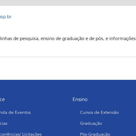
usp.br
linhas de pesquisa, ensino de graduação e de pós, e informações
ce
Ensino
nda de Eventos
Cursos de Extensão
cias
Graduação
orrências/ Licitações
Pós-Graduação