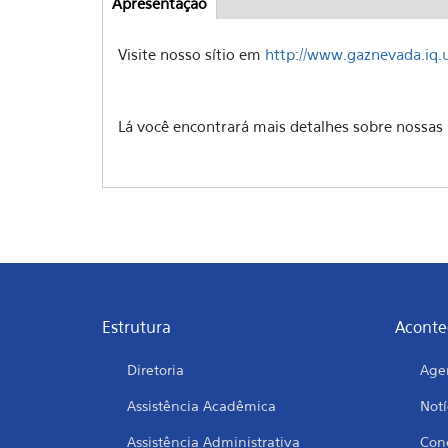
Apresentação
(aba
Abas
ativa)
Visite nosso sítio em
http://www.gaznevada.iq.
Lá você encontrará mais detalhes sobre nossas 
Estrutura
Aconte
Diretoria
Age
Assistência Acadêmica
Notí
Assistência Administrativa
Conc