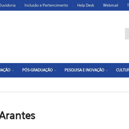
Ouvidoria
Inclusão e Pertencimento
Help Desk
Webmail
T
F
UAÇÃO
PÓS-GRADUAÇÃO
PESQUISA E INOVAÇÃO
CULTUR
Arantes