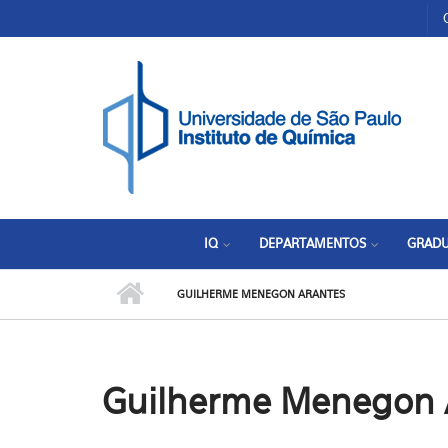
Pular para o conteúdo principal
Toggle high contrast
IQ
DEPARTAMENTOS
GRAD
GUILHERME MENEGON ARANTES
Guilherme Menegon 