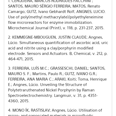
1. CERQUEIRA, MARCOS RODRIGUES FACCHINI ;
SANTOS, MAURO SÉRGIO FERREIRA; MATOS, Renato
Camargo; GUTZ, Ivano Gebhardt Rolf; ANGNES, LUCIO.
Use of poly(methyl methacrylate)/polyethyleneimine
flow microreactors for enzyme immobilization.
Microchemical Journal (Print), v. 118, p. 231-237, 2015.
2. KEMMEGNE-MBOUGUEN, JUSTIN CLAUDE; Angnes,
Lúcio. Simultaneous quantification of ascorbic acid, uric
acid and nitrite using a clay/porphyrin modified
electrode. Sensors and Actuators. B, Chemical, v. 212, p.
464-471, 2015.
3. FERREIRA, LUÍS M.C.; GRASSESCHI, DANIEL; SANTOS,
MAURO S. F.; Martins, Paulo R.; GUTZ, IVANO G.R.;
FERREIRA, ANA MARIA C.; ARAKI, Koiti; Toma, Henrique
E.; Angnes, Lúcio. Unveiling the Structure of
Polytetraruthenated Nickel Porphyrin by Raman
Spectroelectrochemistry. Langmuir, v. 31, p. 4351-
4360, 2015.
4. MONO ÍK, RASTISLAV; Angnes, Lúcio. Utilisation of
micro- and nanoscaled materials in microfluidic