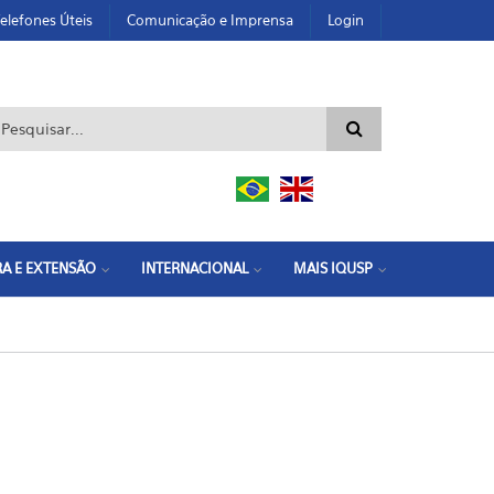
elefones Úteis
Comunicação e Imprensa
Login
ormulário de busca
A E EXTENSÃO
INTERNACIONAL
MAIS IQUSP