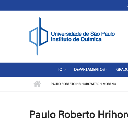
Pular para o conteúdo principal
Toggle high contrast
IQ
DEPARTAMENTOS
GRAD
PAULO ROBERTO HRIHOROWITSCH MORENO
Paulo Roberto Hriho