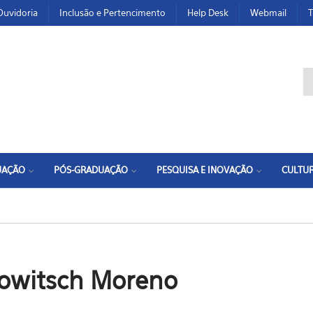
Ouvidoria
Inclusão e Pertencimento
Help Desk
Webmail
T
F
UAÇÃO
PÓS-GRADUAÇÃO
PESQUISA E INOVAÇÃO
CULTUR
rowitsch Moreno