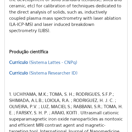
ceramic, etc) for calibration of techniques dedicated to
the direct analysis of solids, such as, inductively
coupled plasma mass spectrometry with laser ablation
(LA-ICP-MS) and laser induced breakdown
spectrometry (LIBS).
Produção científica
Curriculo
(Sistema Lattes - CNPq)
Curriculo
(Sistema Researcher ID)
1. UCHIYAMA, M.K.; TOMA, S. H.; RODRIGUES, S.F.P.;
SHIMADA, A.L.B.; LOIOLA, R.A. ; RODRIGUEZ, H. J. C. ;
OLIVEIRA, P.V. ; LUZ, MACIEL S.; RABBANI, S.R.; TOMA, H.
E. ; FARSKY, S. H. P. ; ARAKI, KOITI . Ultrasmall cationic
supeparamagnetic iron oxide nanoparticles as nontoxic
and efficient MRI contrast agent and magnetic-
targeting tool. International Journal of Nanomedicine