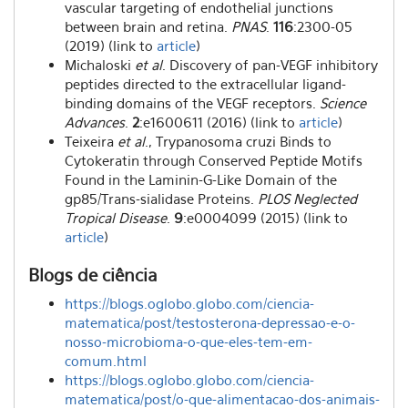
vascular targeting of endothelial junctions
between brain and retina.
PNAS
.
116
:2300-05
(2019) (link to
article
)
Michaloski
et al
. Discovery of pan-VEGF inhibitory
peptides directed to the extracellular ligand-
binding domains of the VEGF receptors.
Science
Advances
.
2
:e1600611 (2016) (link to
article
)
Teixeira
et al
., Trypanosoma cruzi Binds to
Cytokeratin through Conserved Peptide Motifs
Found in the Laminin-G-Like Domain of the
gp85/Trans-sialidase Proteins.
PLOS Neglected
Tropical Disease
.
9
:e0004099 (2015) (link to
article
)
Blogs de ciência
https://blogs.oglobo.globo.com/ciencia-
matematica/post/testosterona-depressao-e-o-
nosso-microbioma-o-que-eles-tem-em-
comum.html
https://blogs.oglobo.globo.com/ciencia-
matematica/post/o-que-alimentacao-dos-animais-