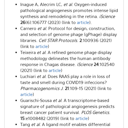
Inague A, Alecrim LC,
et al
. Oxygen-induced
pathological angiogenesis promotes intense lipid
synthesis and remodeling in the retina.
iScience
26
(6):106777 (2023) (link to
article
).
Carnero
et al
. Protocol for design, construction,
and selection of genome phage (gPhage) display
libraries.
Cell STAR Protocols
.
2
:100936 (2021)
(link to
article
)
Teixeira
et al
. A refined genome phage display
methodology delineates the human antibody
response in Chagas disease.
iScience
24
:102540
(2021) (link to
article
)
Luchiari
et al
. Does RAAS play a role in loss of
taste and smell during COVID19 infeccions?
Pharmacogenomics J
.
21
:109-15 (2021) (link to
article
)
Guarischi-Sousa
et al
. A transcriptome-based
signature of pathological angiogenesis predicts
breast cancer patient survival.
PLOS Genetics
.
15
:e1008482 (2019) (link to
article
)
Tang
et al
. A ligand motif enables differential