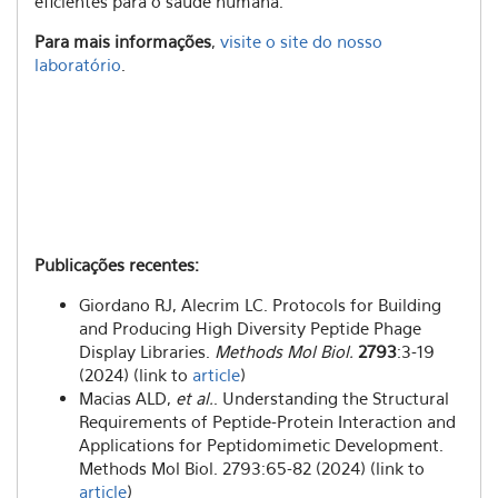
eficiêntes para o saúde humana.
Para mais informações
,
visite o site do nosso
laboratório
.
Publicações recentes:
Giordano RJ, Alecrim LC. Protocols for Building
and Producing High Diversity Peptide Phage
Display Libraries.
Methods Mol Biol.
2793
:3-19
(2024) (link to
article
)
Macias ALD,
et al.
. Understanding the Structural
Requirements of Peptide-Protein Interaction and
Applications for Peptidomimetic Development.
Methods Mol Biol. 2793:65-82 (2024) (link to
article
)