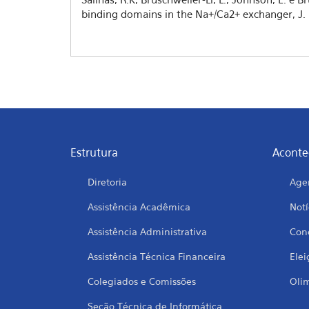
binding domains in the Na+/Ca2+ exchanger, J.
Estrutura
Aconte
Diretoria
Age
Assistência Acadêmica
Notí
Assistência Administrativa
Conc
Assistência Técnica Financeira
Elei
Colegiados e Comissões
Oli
Seção Técnica de Informática