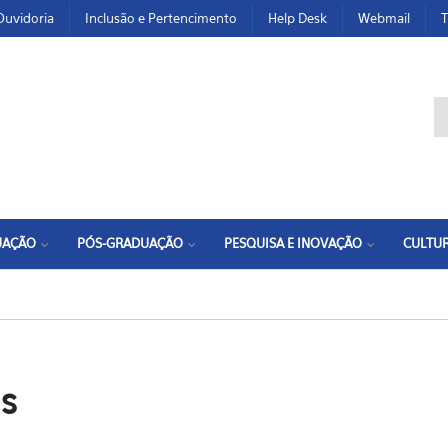
Ouvidoria
Inclusão e Pertencimento
Help Desk
Webmail
T
F
UAÇÃO
PÓS-GRADUAÇÃO
PESQUISA E INOVAÇÃO
CULTUR
s