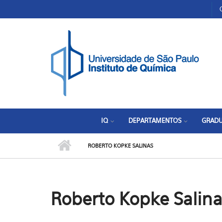
Pular para o conteúdo principal
Toggle high contrast
IQ
DEPARTAMENTOS
GRAD
ROBERTO KOPKE SALINAS
Roberto Kopke Salina