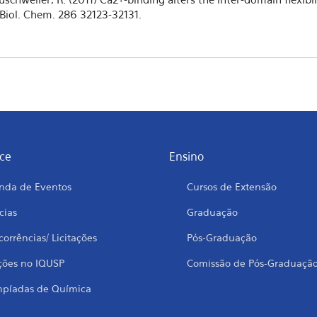
 Biol. Chem. 286 32123-32131.
ce
Ensino
nda de Eventos
Cursos de Extensão
cias
Graduação
orrências/ Licitações
Pós-Graduação
ções no IQUSP
Comissão de Pós-Graduaçã
mpíadas de Química