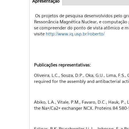
Apresentação
(aba
Abas
ativa)
Os projetos de pesquisa desenvolvidos pelo gr
Ressonância Magnética Nuclear, e computação p
se compreender do ponto de vista atômico e m
visite
http://www.iq.usp.br/roberto/
Publicações representativas:
Oliveira, L.C., Souza, D.P., Oka, G.U., Lima, F.S.,
required for the assembly and antibacterial acti
Abiko, L.A., Vitale, P.M., Favaro, D.C., Hauk, P., 
the Na+/Ca2+ exchanger NCX. Proteins 84 580
Salinas, R.K, Bruschweiler-Li, L., Johnson, E. e