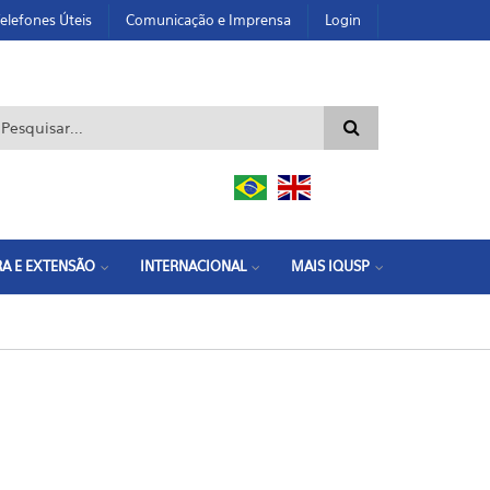
elefones Úteis
Comunicação e Imprensa
Login
ormulário de busca
A E EXTENSÃO
INTERNACIONAL
MAIS IQUSP