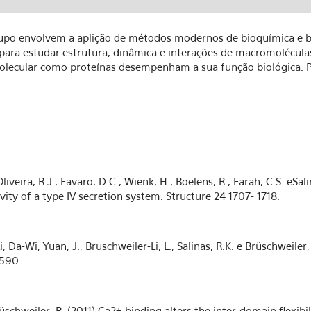
upo envolvem a aplição de métodos modernos de bioquímica e bi
ara estudar estrutura, dinâmica e interações de macromoléculas
olecular como proteínas desempenham a sua função biológica. P
 Oliveira, R.J., Favaro, D.C., Wienk, H., Boelens, R., Farah, C.S. eS
vity of a type IV secretion system. Structure 24 1707- 1718.
Li, Da-Wi, Yuan, J., Bruschweiler-Li, L., Salinas, R.K. e Brüschweile
-590.
 Brüschweiler, R. (2011) Ca2+-binding alters the inter-domain flexi