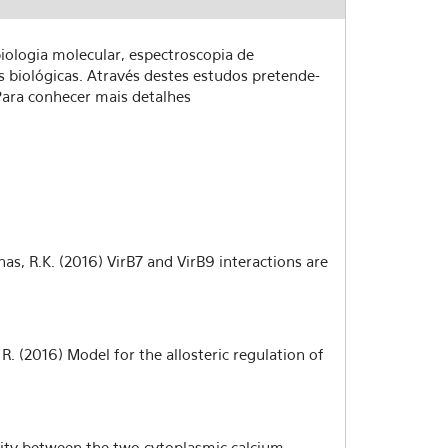
ologia molecular, espectroscopia de
 biológicas. Através destes estudos pretende-
ara conhecer mais detalhes
alinas, R.K. (2016) VirB7 and VirB9 interactions are
r, R. (2016) Model for the allosteric regulation of
bility between the two cytoplasmic calcium-