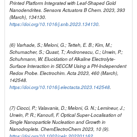
Printed Platform Integrated with Leaf-Shaped Gold
Nanodendrites. Sensors Actuators B Chem. 2023, 393
(March), 134130.
https://doi.org/10.1016/j.snb.2023.134130
.
(6) Varhade, S.; Meloni, G.; Tetteh, E. B.; Kim, M.;
Schumacher, S.; Quast, T.; Andronescu, C.; Unwin, P.;
Schuhmann, W. Elucidation of Alkaline Electrolyte-
Surface Interaction in SECCM Using a PH-Independent
Redox Probe. Electrochim. Acta 2023, 460 (March),
142548.
https://doi.org/10.1016/j.electacta.2023.142548
.
(7) Ciocci, P.; Valavanis, D.; Meloni, G. N.; Lemineur, J.;
Unwin, P. R.; Kanoufi, F. Optical Super‐Localisation of
Single Nanoparticle Nucleation and Growth in
Nanodroplets. ChemElectroChem 2023, 10 (9).
https://doi.org/10.1002/celc.202201162
.