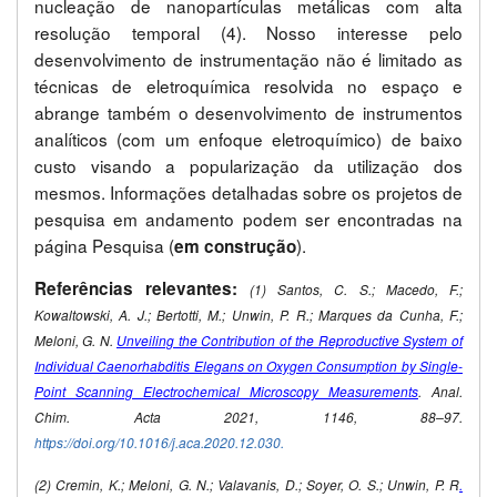
nucleação de nanopartículas metálicas com alta
resolução temporal (4). Nosso interesse pelo
desenvolvimento de instrumentação não é limitado as
técnicas de eletroquímica resolvida no espaço e
abrange também o desenvolvimento de instrumentos
analíticos (com um enfoque eletroquímico) de baixo
custo visando a popularização da utilização dos
mesmos. Informações detalhadas sobre os projetos de
pesquisa em andamento podem ser encontradas na
página Pesquisa (
).
em construção
Referências relevantes:
(1) Santos, C. S.; Macedo, F.;
Kowaltowski, A. J.; Bertotti, M.; Unwin, P. R.; Marques da Cunha, F.;
Meloni, G. N.
Unveiling the Contribution of the Reproductive System of
Individual Caenorhabditis Elegans on Oxygen Consumption by Single-
Point Scanning Electrochemical Microscopy Measurements
. Anal.
Chim. Acta 2021, 1146, 88–97.
https://doi.org/10.1016/j.aca.2020.12.030.
(2) Cremin, K.; Meloni, G. N.; Valavanis, D.; Soyer, O. S.; Unwin, P. R
.