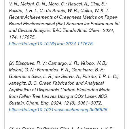
V. N.; Meloni, G. N.; Moro, G.; Raucci, A.; Cinti, S.;
Paixão, T. R. L. C.; de Araujo, W. R.; Coltro, W. K. T.
Recent Achievements of Greenness Metrics on Paper-
Based Electrochemical (Bio) Sensors for Environmental
and Clinical Analysis. TrAC Trends Anal. Chem. 2024,
174, 117675.
https://doi.org/10.1016/j.trac.2024.117675
.
(2) Blasques, R. V.; Camargo, J. R.; Veloso, W. B.;
Meloni, G. N.; Fernandes, F. A.; Germinare, B. F.;
Guterres e Silva, L. R.; de Siervo, A.; Paixão, T. R. L. C.;
Janegitz, B. C. Green Fabrication and Analytical
Application of Disposable Carbon Electrodes Made
from Fallen Tree Leaves Using a CO2 Laser. ACS
Sustain. Chem. Eng. 2024, 12 (8), 3061–3072.
https://doi.org/10.1021/acssuschemeng.3c06526
.
(3) de Farias, D.; Pradela-Filho, L. A.; Arantes, I. V. S.;