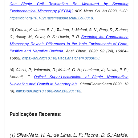
Can Single Cell Respiration Be Measured by Scanning
Electrochemical Microscopy (SECM)?
ACS Meas. Sci. Au 2023, 1–28.
https://doi.org/10.1021/acsmeasuresciau.3c00019.
(3) Cremin, K.; Jones, B. A.; Teahan, J.; Meloni, G. N.; Perry, D.; Zerfass,
C.; Asally, M.; Soyer, O. S.; Unwin, P. R.
Scanning Ion Conductance
Microscopy Reveals Differences in the Ionic Environments of Gram-
Positive and Negative Bacteria
. Anal. Chem. 2020, 92 (24), 16024–
16032.
https://doi.org/10.1021/acs.analchem.0c03653.
(4) Ciocci, P.; Valavanis, D.; Meloni, G. N.; Lemineur, J.; Unwin, P. R.;
Kanoufi, F.
Optical Super‐Localisation of Single Nanoparticle
Nucleation and Growth in Nanodroplets
. ChemElectroChem 2023, 10
(9).
https://doi.org/10.1002/celc.202201162
.
Publicações Recentes:
(1) Silva-Neto, H. A.; de Lima, L. F.; Rocha, D. S.; Ataide,