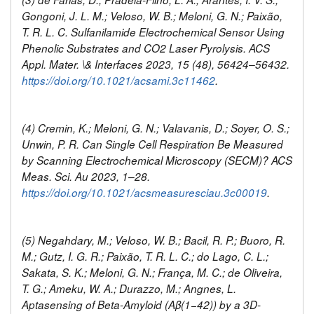
Gongoni, J. L. M.; Veloso, W. B.; Meloni, G. N.; Paixão,
T. R. L. C. Sulfanilamide Electrochemical Sensor Using
Phenolic Substrates and CO2 Laser Pyrolysis. ACS
Appl. Mater. \& Interfaces 2023, 15 (48), 56424–56432.
https://doi.org/10.1021/acsami.3c11462
.
(4) Cremin, K.; Meloni, G. N.; Valavanis, D.; Soyer, O. S.;
Unwin, P. R. Can Single Cell Respiration Be Measured
by Scanning Electrochemical Microscopy (SECM)? ACS
Meas. Sci. Au 2023, 1–28.
https://doi.org/10.1021/acsmeasuresciau.3c00019
.
(5) Negahdary, M.; Veloso, W. B.; Bacil, R. P.; Buoro, R.
M.; Gutz, I. G. R.; Paixão, T. R. L. C.; do Lago, C. L.;
Sakata, S. K.; Meloni, G. N.; França, M. C.; de Oliveira,
T. G.; Ameku, W. A.; Durazzo, M.; Angnes, L.
Aptasensing of Beta-Amyloid (Aβ(1−42)) by a 3D-