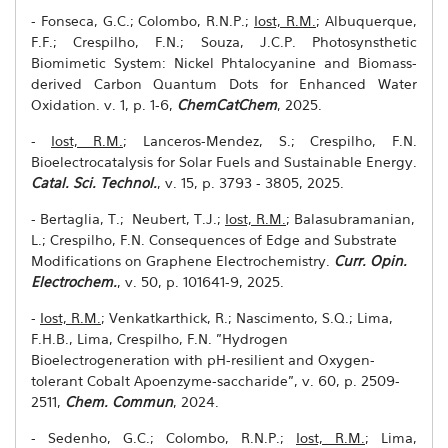
- Fonseca, G.C.; Colombo, R.N.P.;
Iost, R.M.
; Albuquerque,
F.F.; Crespilho, F.N.; Souza, J.C.P. Photosynsthetic
Biomimetic System: Nickel Phtalocyanine and Biomass-
derived Carbon Quantum Dots for Enhanced Water
Oxidation.
v. 1, p. 1-6
,
ChemCatChem
, 2025.
-
Iost, R.M.
; Lanceros-Mendez, S.; Crespilho, F.N.
Bioelectrocatalysis for Solar Fuels and Sustainable Energy.
Catal. Sci. Technol.
, v. 15, p. 3793 - 3805, 2025.
- Bertaglia, T.; Neubert, T.J.;
Iost, R.M.
; Balasubramanian,
L.; Crespilho, F.N. Consequences of Edge and Substrate
Modifications on Graphene Electrochemistry.
Curr. Opin.
Electrochem.
, v. 50, p. 101641-9, 2025.
-
Iost, R.M.
; Venkatkarthick, R.; Nascimento, S.Q.; Lima,
F.H.B., Lima, Crespilho, F.N. "Hydrogen
Bioelectrogeneration with pH-resilient and Oxygen-
tolerant Cobalt Apoenzyme-saccharide", v. 60, p. 2509-
2511,
Chem. Commun
, 2024.
- Sedenho, G.C.; Colombo, R.N.P.;
Iost, R.M.
; Lima,