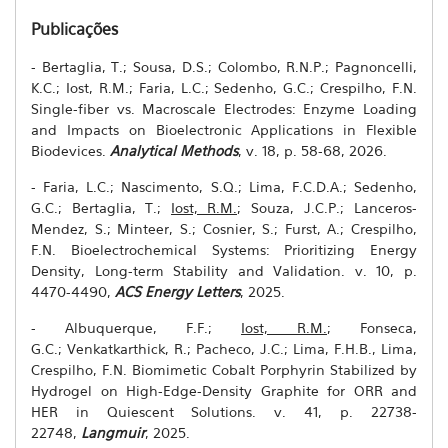
Publicações
- Bertaglia, T.; Sousa, D.S.; Colombo, R.N.P.; Pagnoncelli,
K.C.; Iost, R.M.; Faria, L.C.; Sedenho, G.C.; Crespilho, F.N.
Single-fiber vs. Macroscale Electrodes: Enzyme Loading
and Impacts on Bioelectronic Applications in Flexible
Biodevices.
Analytical Methods
, v. 18, p. 58-68, 2026.
- Faria, L.C.; Nascimento, S.Q.; Lima, F.C.D.A.; Sedenho,
G.C.; Bertaglia, T.;
Iost, R.M.
;
Souza, J.C.P.;
Lanceros-
Mendez, S.; Minteer, S.; Cosnier, S.; Furst, A.;
Crespilho,
F.N. Bioelectrochemical Systems: Prioritizing Energy
Density, Long-term Stability and Validation. v. 10, p.
4470-4490,
ACS Energy Letters
, 2025.
-
Albuquerque, F.F.;
Iost, R.M.
;
Fonseca,
G.C.;
Venkatkarthick, R.; Pacheco, J.C.;
Lima, F.H.B., Lima,
Crespilho, F.N. Biomimetic Cobalt Porphyrin Stabilized by
Hydrogel on High-Edge-Density Graphite for ORR and
HER in Quiescent Solutions.
v. 41, p. 22738-
22748
,
Langmuir
, 2025.