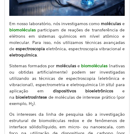
Em nosso laboratório, nós investigamos como
moléculas
e
biomoléculas
participam de reações de transferência de
elétrons em sistemas químicos em nível atômico e
molecular. Para isso, nós utilizamos técnicas avançadas
de
espectroscopia
eletrônica, espectroscopia vibracional e
eletroquímica
.
S
istemas formados por
moléculas
e
biomoléculas
(nativas
ou obtidas artificialmente) podem ser investigadas
utilizando as técnicas de espectroscopia (eletrônica e
vibracional), espectrometria e eletroquímica (
in situ
) para
aplicação em
dispositivos bioeletrônicos
e
na
bioeletrosíntese
de moléculas de interesse prático (por
exemplo, H
).
2
Os interesses da linha de pesquisa são a investigação
estrutural de biomoléculas redox e de fenômenos de
interface sólido/líquido, em micro- ou nanoescala, com
foco na utilização de dispositivos de carbono (por