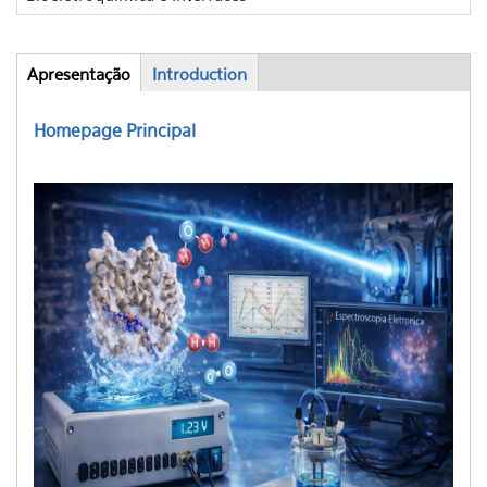
Apresentação
(aba
Introduction
Abas
ativa)
Homepage Principal