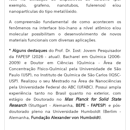
exemplo, grafeno, nanotubos, fulerenos) e/ou
nanopartículas do tipo metal/óxido.
A compreensão fundamental de como acontecem os
fenômenos na interface bio-/nano a nível atômico e/ou
molecular possibilitam o desenvolvimento de novos
materiais funcionais com diversas aplicações.
* Alguns destaques
do Prof. Dr.
ost: Jovem Pesquisador
I
da FAPESP (2026 - atual). Bacharel em Química (2006-
2009) e Doutor em Ciências (Química - Área de
Concentração Físico-Química) pela Universidade de São
Paulo (USP), no Instituto de Química de São Carlos (IQSC-
USP). Realizou o seu Mestrado na Área de Nanociências
pela Universidade Federal do ABC (UFABC). Possui ampla
experiência tanto no Brasil quanto no exterior, com
estágio de Doutorado no
Max Planck for Solid State
Research
(Stuttgart - Alemanha,
BEPE - FAPESP
) e pós-
doutorado pleno na Universidade Humboldt (Berlim -
Alemanha,
Fundação Alexander von Humboldt
).