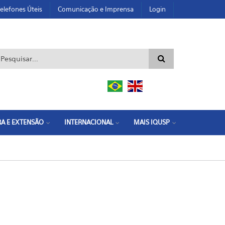
elefones Úteis
Comunicação e Imprensa
Login
ormulário de busca
A E EXTENSÃO
INTERNACIONAL
MAIS IQUSP