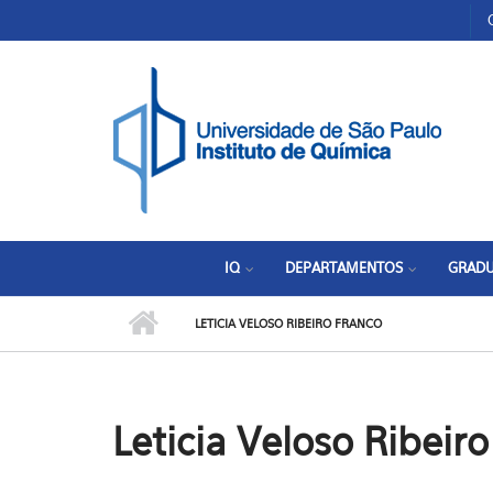
Pular para o conteúdo principal
Toggle high contrast
IQ
DEPARTAMENTOS
GRAD
LETICIA VELOSO RIBEIRO FRANCO
Leticia Veloso Ribeir