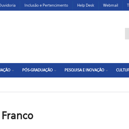
Ouvidoria
Inclusão e Pertencimento
Help Desk
Webmail
T
F
UAÇÃO
PÓS-GRADUAÇÃO
PESQUISA E INOVAÇÃO
CULTUR
o Franco