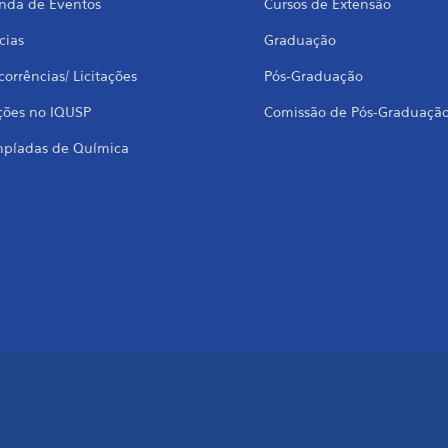
nda de Eventos
Cursos de Extensão
cias
Graduação
orrências/ Licitações
Pós-Graduação
ções no IQUSP
Comissão de Pós-Graduaçã
mpíadas de Química