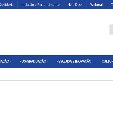
Ouvidoria
Inclusão e Pertencimento
Help Desk
Webmail
T
F
UAÇÃO
PÓS-GRADUAÇÃO
PESQUISA E INOVAÇÃO
CULTUR