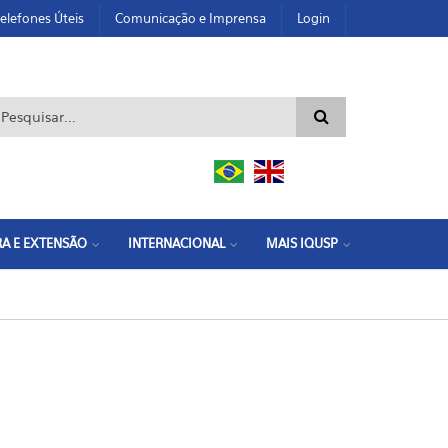
elefones Úteis
Comunicação e Imprensa
Login
ormulário de busca
A E EXTENSÃO
INTERNACIONAL
MAIS IQUSP