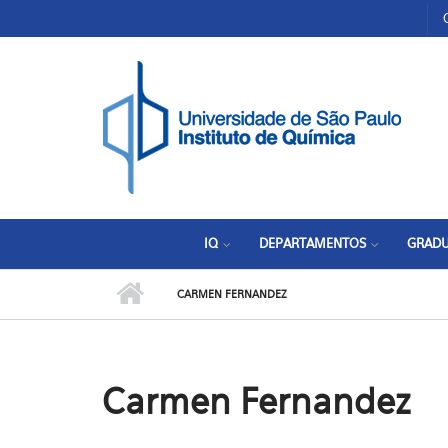
Pular para o conteúdo principal
Toggle high contrast
IQ
DEPARTAMENTOS
GRAD
CARMEN FERNANDEZ
Carmen Fernandez