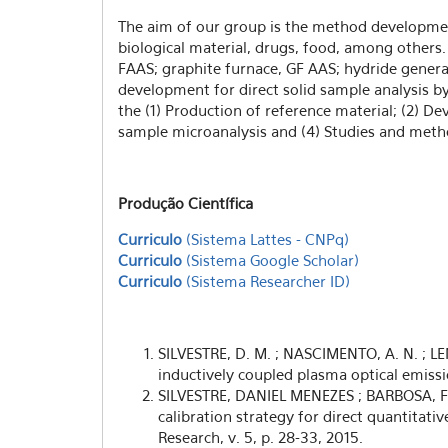
The aim of our group is the method developmen
biological material, drugs, food, among others
FAAS; graphite furnace, GF AAS; hydride gener
development for direct solid sample analysis b
the (1) Production of reference material; (2) 
sample microanalysis and (4) Studies and metho
Produção Científica
Curriculo
(Sistema Lattes - CNPq)
Curriculo
(Sistema Google Scholar)
Curriculo
(Sistema Researcher ID)
SILVESTRE, D. M. ; NASCIMENTO, A. N. ; LE
inductively coupled plasma optical emissio
SILVESTRE, DANIEL MENEZES ; BARBOSA, FE
calibration strategy for direct quantita
Research, v. 5, p. 28-33, 2015.