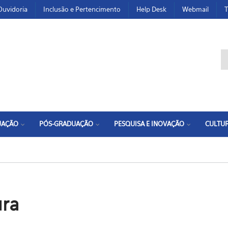
Ouvidoria
Inclusão e Pertencimento
Help Desk
Webmail
T
F
UAÇÃO
PÓS-GRADUAÇÃO
PESQUISA E INOVAÇÃO
CULTUR
ura