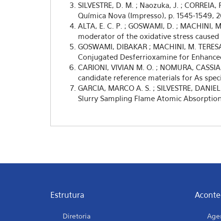
SILVESTRE, D. M. ; Naozuka, J. ; CORREI
Química Nova (Impresso), p. 1545-1549, 2
ALTA, E. C. P. ; GOSWAMI, D. ; MACHINI, M.
moderator of the oxidative stress caused 
GOSWAMI, DIBAKAR ; MACHINI, M. TERESA 
Conjugated Desferrioxamine for Enhanced 
CARIONI, VIVIAN M. O. ; NOMURA, CASSIANA 
candidate reference materials for As speci
GARCIA, MARCO A. S. ; SILVESTRE, DANIEL
Slurry Sampling Flame Atomic Absorption S
Estrutura
Aconte
Diretoria
Age