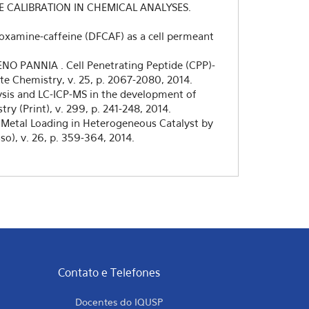
LORE CALIBRATION IN CHEMICAL ANALYSES.
rioxamine-caffeine (DFCAF) as a cell permeant
O PANNIA . Cell Penetrating Peptide (CPP)-
e Chemistry, v. 25, p. 2067-2080, 2014.
lysis and LC-ICP-MS in the development of
y (Print), v. 299, p. 241-248, 2014.
 Metal Loading in Heterogeneous Catalyst by
o), v. 26, p. 359-364, 2014.
Contato e Telefones
Docentes do IQUSP