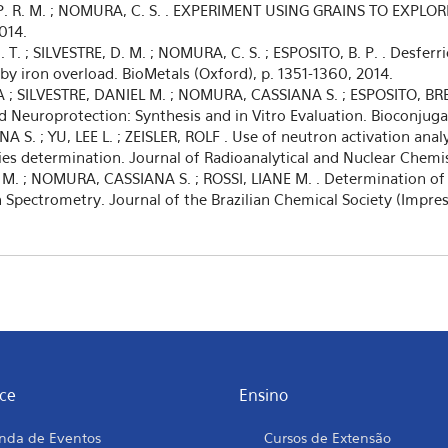
A, P. R. M. ; NOMURA, C. S. . EXPERIMENT USING GRAINS TO EXP
014.
 T. ; SILVESTRE, D. M. ; NOMURA, C. S. ; ESPOSITO, B. P. . Desfer
by iron overload. BioMetals (Oxford), p. 1351-1360, 2014.
; SILVESTRE, DANIEL M. ; NOMURA, CASSIANA S. ; ESPOSITO, BREN
Neuroprotection: Synthesis and in Vitro Evaluation. Bioconjugat
S. ; YU, LEE L. ; ZEISLER, ROLF . Use of neutron activation ana
es determination. Journal of Radioanalytical and Nuclear Chemistr
 M. ; NOMURA, CASSIANA S. ; ROSSI, LIANE M. . Determination of
pectrometry. Journal of the Brazilian Chemical Society (Impress
ce
Ensino
nda de Eventos
Cursos de Extensão