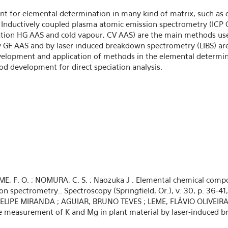
t for elemental determination in many kind of matrix, such as 
. Inductively coupled plasma atomic emission spectrometry (ICP 
ation HG AAS and cold vapour, CV AAS) are the main methods use
y GF AAS and by laser induced breakdown spectrometry (LIBS) are
Development and application of methods in the elemental determin
d development for direct speciation analysis.
ME, F. O. ; NOMURA, C. S. ; Naozuka J . Elemental chemical compo
n spectrometry.. Spectroscopy (Springfield, Or.), v. 30, p. 36-41,
LIPE MIRANDA ; AGUIAR, BRUNO TEVES ; LEME, FLÁVIO OLIVEIRA ; 
tive measurement of K and Mg in plant material by laser-induced