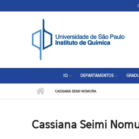
Pular para o conteúdo principal
Toggle high contrast
IQ
DEPARTAMENTOS
GRAD
CASSIANA SEIMI NOMURA
Cassiana Seimi Nom