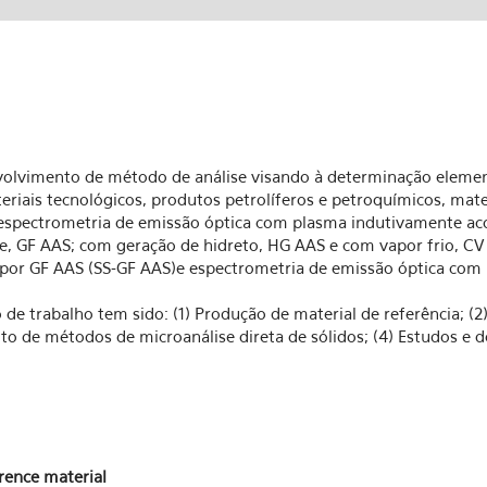
nvolvimento de método de análise visando à determinação elemen
riais tecnológicos, produtos petrolíferos e petroquímicos, mater
espectrometria de emissão óptica com plasma indutivamente aco
, GF AAS; com geração de hidreto, HG AAS e com vapor frio, CV
por GF AAS (SS-GF AAS)e espectrometria de emissão óptica com p
o de trabalho tem sido: (1) Produção de material de referência; 
o de métodos de microanálise direta de sólidos; (4) Estudos e
rence material