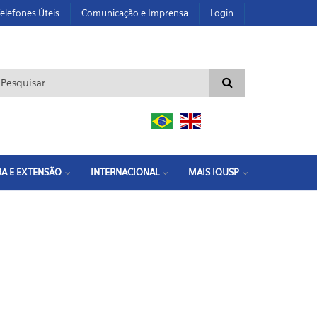
elefones Úteis
Comunicação e Imprensa
Login
ormulário de busca
A E EXTENSÃO
INTERNACIONAL
MAIS IQUSP