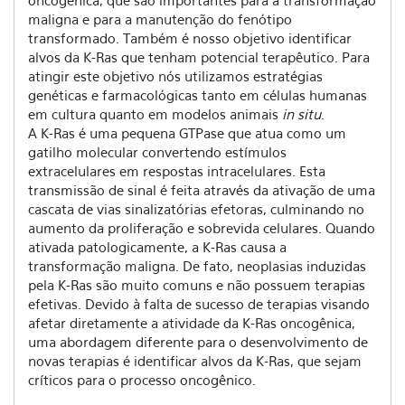
oncogênica, que são importantes para a transformação
maligna e para a manutenção do fenótipo
transformado. Também é nosso objetivo identificar
alvos da K-Ras que tenham potencial terapêutico. Para
atingir este objetivo nós utilizamos estratégias
genéticas e farmacológicas tanto em células humanas
em cultura quanto em modelos animais
in situ
.
A K-Ras é uma pequena GTPase que atua como um
gatilho molecular convertendo estímulos
extracelulares em respostas intracelulares. Esta
transmissão de sinal é feita através da ativação de uma
cascata de vias sinalizatórias efetoras, culminando no
aumento da proliferação e sobrevida celulares. Quando
ativada patologicamente, a K-Ras causa a
transformação maligna. De fato, neoplasias induzidas
pela K-Ras são muito comuns e não possuem terapias
efetivas. Devido à falta de sucesso de terapias visando
afetar diretamente a atividade da K-Ras oncogênica,
uma abordagem diferente para o desenvolvimento de
novas terapias é identificar alvos da K-Ras, que sejam
críticos para o processo oncogênico.