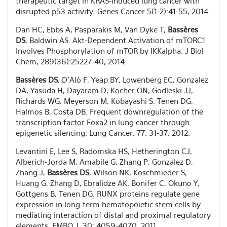
therapeutic target in KRAS-induced lung cancer with
disrupted p53 activity. Genes Cancer 5(1-2):41-55, 2014.
Dan HC, Ebbs A, Pasparakis M, Van Dyke T,
Bassères
DS
, Baldwin AS. Akt-Dependent Activation of mTORC1
Involves Phosphorylation of mTOR by IKKalpha. J Biol
Chem, 289(36):25227-40, 2014.
Bassères DS
, D’Alò F, Yeap BY, Lowenberg EC, Gonzalez
DA, Yasuda H, Dayaram D, Kocher ON, Godleski JJ,
Richards WG, Meyerson M, Kobayashi S, Tenen DG,
Halmos B, Costa DB. Frequent downregulation of the
transcription factor Foxa2 in lung cancer through
epigenetic silencing. Lung Cancer, 77: 31-37, 2012.
Levantini E, Lee S, Radomska HS, Hetherington CJ,
Alberich-Jorda M, Amabile G, Zhang P, Gonzalez D,
Zhang J,
Bassères DS
, Wilson NK, Koschmieder S,
Huang G, Zhang D, Ebralidze AK, Bonifer C, Okuno Y,
Gottgens B, Tenen DG. RUNX proteins regulate gene
expression in long-term hematopoietic stem cells by
mediating interaction of distal and proximal regulatory
elements. EMBO J, 30: 4059-4070, 2011.