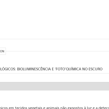
ION
OLÓGICOS: BIOLUMINESCÊNCIA E ‘FOTO’QUÍMICA NO ESCURO
icos em tecidos vegetais e animais não expostos à luz e a detec