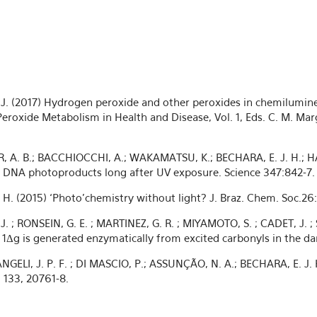
. J. (2017) Hydrogen peroxide and other peroxides in chemilumi
eroxide Metabolism in Health and Disease, Vol. 1, Eds. C. M. Marg
R, A. B.; BACCHIOCCHI, A.; WAKAMATSU, K.; BECHARA, E. J. H.; HA
s DNA photoproducts long after UV exposure. Science 347:842-7.
. H. (2015) ‘Photo’chemistry without light? J. Braz. Chem. Soc.26
 ; RONSEIN, G. E. ; MARTINEZ, G. R. ; MIYAMOTO, S. ; CADET, J. ; 
 1Δg is generated enzymatically from excited carbonyls in the dar
NGELI, J. P. F. ; DI MASCIO, P.; ASSUNÇÃO, N. A.; BECHARA, E. J. 
 133, 20761-8.