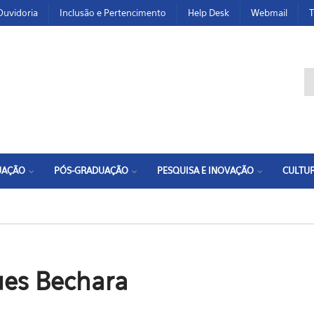
Ouvidoria
Inclusão e Pertencimento
Help Desk
Webmail
T
F
UAÇÃO
PÓS-GRADUAÇÃO
PESQUISA E INOVAÇÃO
CULTUR
ues Bechara