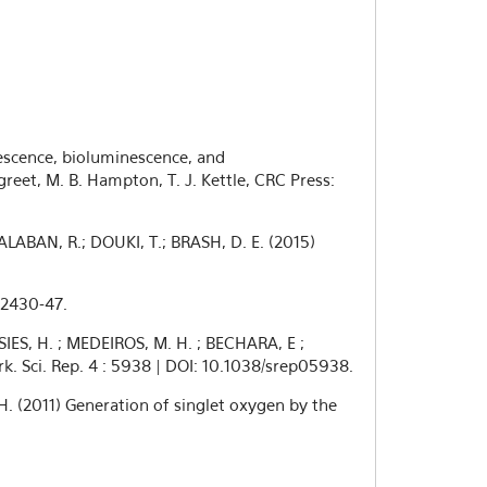
nescence, bioluminescence, and
reet, M. B. Hampton, T. J. Kettle, CRC Press:
LABAN, R.; DOUKI, T.; BRASH, D. E. (2015)
:2430-47.
SIES, H. ; MEDEIROS, M. H. ; BECHARA, E ;
k. Sci. Rep. 4 : 5938 | DOI: 10.1038/srep05938.
H. (2011) Generation of singlet oxygen by the