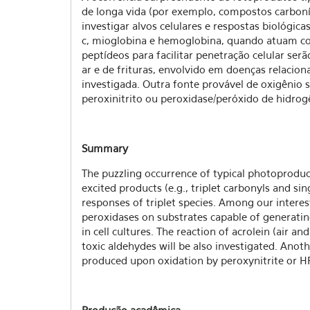
de longa vida (por exemplo, compostos carboníli
investigar alvos celulares e respostas biológic
c, mioglobina e hemoglobina, quando atuam com
peptídeos para facilitar penetração celular ser
ar e de frituras, envolvido em doenças relacio
investigada. Outra fonte provável de oxigênio 
peroxinitrito ou peroxidase/peróxido de hidrog
Summary
The puzzling occurrence of typical photoproduct
excited products (e.g., triplet carbonyls and si
responses of triplet species. Among our inter
peroxidases on substrates capable of generating 
in cell cultures. The reaction of acrolein (air 
toxic aldehydes will be also investigated. Anot
produced upon oxidation by peroxynitrite or H