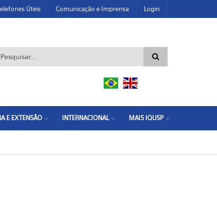
elefones Úteis
Comunicação e Imprensa
Login
ormulário de busca
A E EXTENSÃO
INTERNACIONAL
MAIS IQUSP