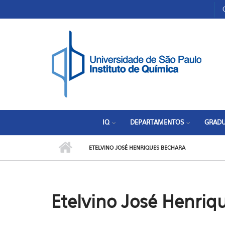
Pular para o conteúdo principal
Toggle high contrast
IQ
DEPARTAMENTOS
GRAD
ETELVINO JOSÉ HENRIQUES BECHARA
Etelvino José Henriq