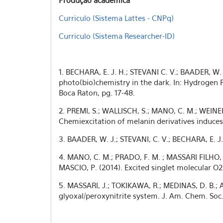
Produção acadêmica
Curriculo (Sistema Lattes - CNPq)
Curriculo (Sistema Researcher-ID)
1. BECHARA, E. J. H.; STEVANI C. V.; BAADER, W
photo(bio)chemistry in the dark. In: Hydrogen P
Boca Raton, pg. 17-48.
2. PREMI, S.; WALLISCH, S.; MANO, C. M.; WEINE
Chemiexcitation of melanin derivatives induce
3. BAADER, W. J.; STEVANI, C. V.; BECHARA, E. J
4. MANO, C. M.; PRADO, F. M. ; MASSARI FILHO, J.
MASCIO, P. (2014). Excited singlet molecular O2
5. MASSARI, J.; TOKIKAWA, R.; MEDINAS, D. B.; A
glyoxal/peroxynitrite system. J. Am. Chem. Soc.