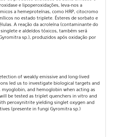
roxidase e lipoperoxidações, leva-nos a
 químicos a hemeproteínas, como HRP, citocromo
icos no estado triplete. Ésteres de sorbato e
células. A reação da acroleína (contaminante do
 singlete e aldeídos tóxicos, também será
 Gyromitra sp.), produzidos após oxidação por
etection of weakly emissive and long-lived
ons led us to investigate biological targets and
c, myoglobin, and hemoglobin when acting as
ill be tested as triplet quenchers in vitro and
with peroxynitrite yielding singlet oxygen and
tives (presente in fungi Gyromitra sp.)