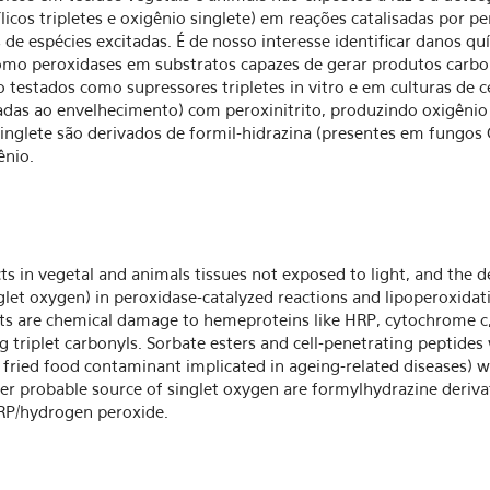
cos tripletes e oxigênio singlete) em reações catalisadas por pe
as de espécies excitadas. É de nosso interesse identificar danos
o peroxidases em substratos capazes de gerar produtos carboníl
ão testados como supressores tripletes in vitro e em culturas de 
nadas ao envelhecimento) com peroxinitrito, produzindo oxigênio
singlete são derivados de formil-hidrazina (presentes em fungos
ênio.
s in vegetal and animals tissues not exposed to light, and the d
nglet oxygen) in peroxidase-catalyzed reactions and lipoperoxidati
ests are chemical damage to hemeproteins like HRP, cytochrome 
triplet carbonyls. Sorbate esters and cell-penetrating peptides w
and fried food contaminant implicated in ageing-related diseases) 
her probable source of singlet oxygen are formylhydrazine deriva
RP/hydrogen peroxide.