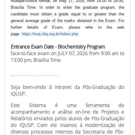
multiple-choice format, on may 17, 2026, from 14:00 to 18:00,
Brasília Time. In order to enter the graduate program, the
candidate must obtain a grade equal to or greater than the
general average grade of the marks obtained in the Exam. For
further details of Exam, please refer to the web
page
https://euq.sbq.org.br/
indexi.php
Entrance Exam Date - Biochemistry Program
face-to-face exam on JULY 07, 2026 from 9:00 am to
13:00 pm, Brasília Time.
¨¨¨¨¨¨¨¨¨¨¨¨¨¨¨¨¨¨¨¨
Seja bem-vindo à Intranet da Pós-Graduação do
IQUSP.
Este Sistema é uma ferramenta de
acompanhamento e análise on-line de Projetos e
Relatórios enviados pelos alunos de Pós-Graduação
do IQUSP. Com ele visamos à modernização de
diversos processos internos da Secretaria de Pós-