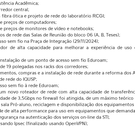
stência Acadêmica;
edor central;
bra ótica e projeto de rede do laboratório
;
RCGI
de preços de computadores;
e preços de monitores de vídeo e notebooks;
de rede das Salas de Reunião do bloco 06 (A, B, Teses);
so sem fio na Praça de Integração (29/11/2024);
dor de alta capacidade para melhorar a experiência de uso
instalação de um ponto de acesso sem fio Eduroam;
de 19 polegadas nos racks dos corredores;
entos, compras e a instalação de rede durante a reforma dos A
de rede do IQUSP;
sso sem fio à rede Eduroam;
 um novo roteador de rede com alta capacidade de transferênc
idade de 3,5Gbps no firewall foi atingida, de um máximo teórico
ala Pró-aluno, reciclagem e disponibilização dos equipamentos 
de de alta performance para uso em equipamentos que demandam
rança na autenticação dos serviços on-line da STI;
sando Ipsec (finalizado usando OpenVPN);