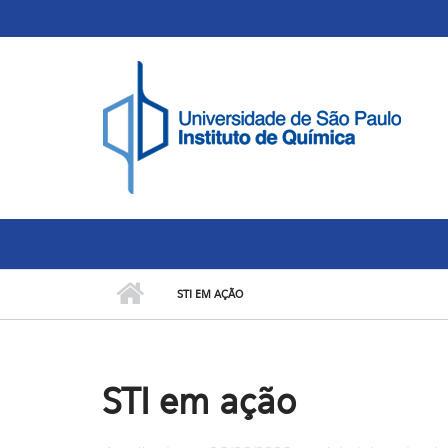
Skip to main content
Toggle high contrast
STI EM AÇÃO
STI em ação