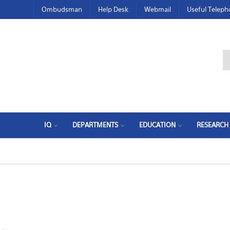
Ombudsman
Help Desk
Webmail
Useful Telep
IQ
DEPARTMENTS
EDUCATION
RESEARCH