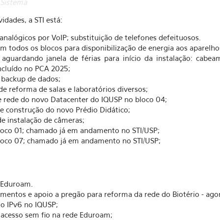
 Sistema
dades, a STI está:
alógicos por VoIP; substituição de telefones defeituosos.
 todos os blocos para disponibilização de energia aos aparelho
ardando janela de férias para início da instalação: cabea
incluído no PCA 2025;
backup de dados;
 reforma de salas e laboratórios diversos;
 rede do novo Datacenter do IQUSP no bloco 04;
construção do novo Prédio Didático;
instalação de câmeras;
loco 01; chamado já em andamento no STI/USP;
loco 07; chamado já em andamento no STI/USP;
 Eduroam.
entos e apoio a pregão para reforma da rede do Biotério - agor
lo IPv6 no IQUSP;
 acesso sem fio na rede Eduroam;