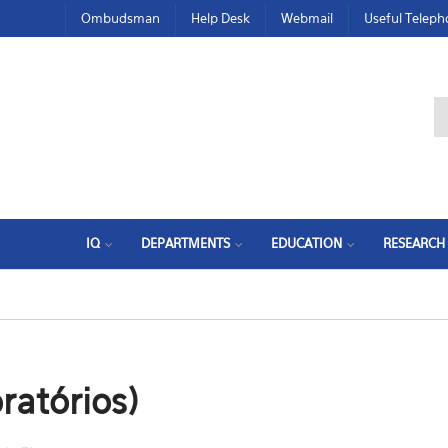
Ombudsman
Help Desk
Webmail
Useful Telep
IQ
DEPARTMENTS
EDUCATION
RESEARCH
ratórios)