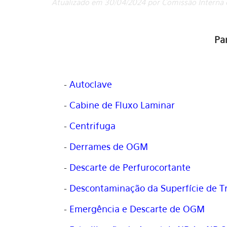
Atualizado em 30/04/2024 por Comissão Interna 
Pa
-
Autoclave
-
Cabine de Fluxo Laminar
-
Centrifuga
-
Derrames de OGM
-
Descarte de Perfurocortante
-
Descontaminação da Superfície de T
-
Emergência e Descarte de OGM