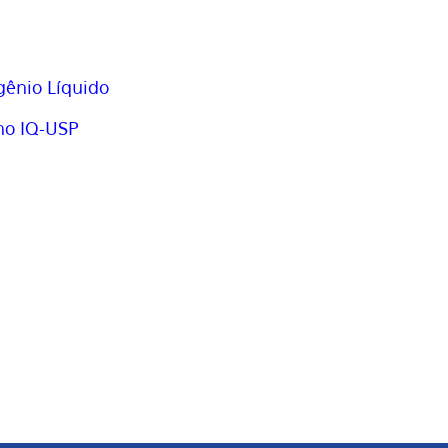
ênio Líquido
no IQ-USP