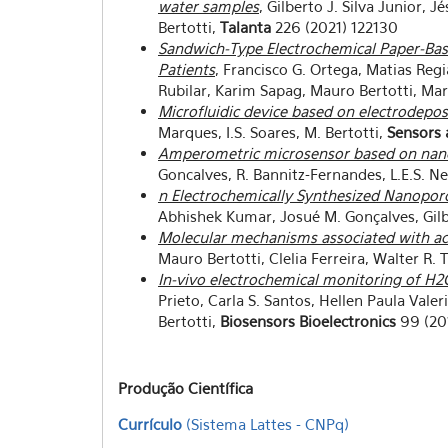
water samples
, Gilberto J. Silva Junior,
Bertotti,
Talanta
226 (2021) 122130
Sandwich-Type Electrochemical Paper-Bas
Patients
, Francisco G. Ortega, Matias Regi
Rubilar, Karim Sapag, Mauro Bertotti, Mar
Microfluidic device based on electrodep
Marques, I.S. Soares, M. Bertotti,
Sensors 
Amperometric microsensor based on nanopo
Goncalves, R. Bannitz-Fernandes, L.E.S. Net
n Electrochemically Synthesized Nanoporo
Abhishek Kumar, Josué M. Gonçalves, Gilbe
Molecular mechanisms associated with aci
Mauro Bertotti, Clelia Ferreira, Walter R. 
In-vivo electrochemical monitoring of H2
Prieto, Carla S. Santos, Hellen Paula Vale
Bertotti,
Biosensors Bioelectronics
99 (201
Produção Científica
Currículo
(Sistema Lattes - CNPq)