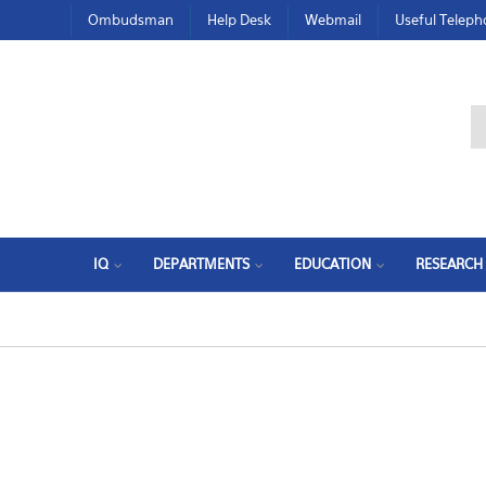
Ombudsman
Help Desk
Webmail
Useful Telep
IQ
DEPARTMENTS
EDUCATION
RESEARCH