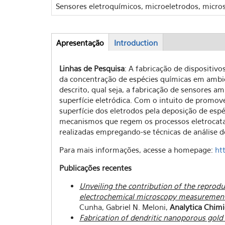
Sensores eletroquímicos, microeletrodos, micro
Apresentação
(active
Introduction
Abas
tab)
Linhas de Pesquisa
: A fabricação de dispositi
da concentração de espécies químicas em ambi
descrito, qual seja, a fabricação de sensores a
superfície eletródica. Com o intuito de promove
superfície dos eletrodos pela deposição de esp
mecanismos que regem os processos eletrocatalí
realizadas empregando-se técnicas de análise d
Para mais informações, acesse a homepage:
ht
Publicações recentes
Unveiling the contribution of the reprod
electrochemical microscopy measuremen
Cunha, Gabriel N. Meloni,
Analytica Chimi
Fabrication of dendritic nanoporous gold 