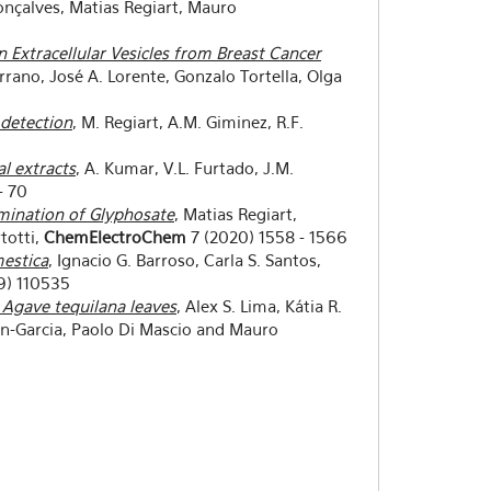
onçalves, Matias Regiart, Mauro
Extracellular Vesicles from Breast Cancer
rrano, José A. Lorente, Gonzalo Tortella, Olga
detection
, M. Regiart, A.M. Giminez, R.F.
l extracts
, A. Kumar, V.L. Furtado, J.M.
- 70
mination of Glyphosate
, Matias Regiart,
totti,
ChemElectroChem
7 (2020) 1558 - 1566
mestica
, Ignacio G. Barroso, Carla S. Santos,
9) 110535
 Agave tequilana leaves
, Alex S. Lima, Kátia R.
ran-Garcia, Paolo Di Mascio and Mauro