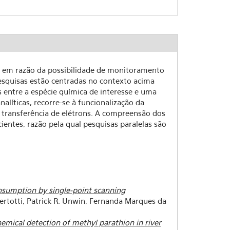
ão em razão da possibilidade de monitoramento
squisas estão centradas no contexto acima
s entre a espécie química de interesse e uma
alíticas, recorre-se à funcionalização da
e transferência de elétrons. A compreensão dos
entes, razão pela qual pesquisas paralelas são
onsumption by single-point scanning
Bertotti, Patrick R. Unwin, Fernanda Marques da
emical detection of methyl parathion in river