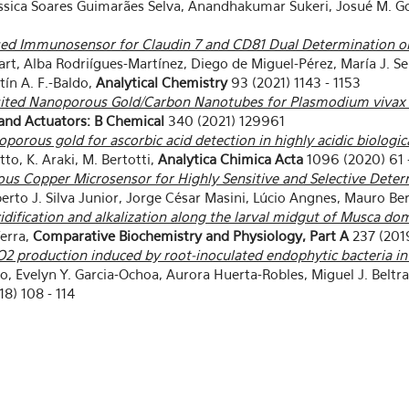
 Jéssica Soares Guimarães Selva, Anandhakumar Sukeri, Josué M. G
ed Immunosensor for Claudin 7 and CD81 Dual Determination on 
art, Alba Rodriígues-Martínez, Diego de Miguel-Pérez, María J. Se
tín A. F.-Baldo,
Analytical Chemistry
93 (2021) 1143 - 1153
osited Nanoporous Gold/Carbon Nanotubes for Plasmodium vivax 
and Actuators: B Chemical
340 (2021) 129961
rous gold for ascorbic acid detection in highly acidic biologica
to, K. Araki, M. Bertotti,
Analytica Chimica Acta
1096 (2020) 61 
us Copper Microsensor for Highly Sensitive and Selective Deter
rto J. Silva Junior, Jorge César Masini, Lúcio Angnes, Mauro Ber
dification and alkalization along the larval midgut of Musca do
Terra,
Comparative Biochemistry and Physiology, Part A
237 (201
O2 production induced by root-inoculated endophytic bacteria in
rio, Evelyn Y. Garcia-Ochoa, Aurora Huerta-Robles, Miguel J. Belt
8) 108 - 114