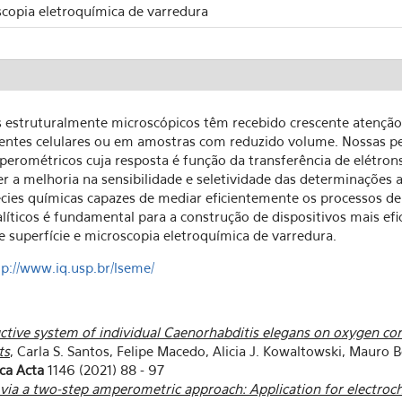
scopia eletroquímica de varredura
vos estruturalmente microscópicos têm recebido crescente atenç
entes celulares ou em amostras com reduzido volume. Nossas pe
mperométricos cuja resposta é função da transferência de elétron
r a melhoria na sensibilidade e seletividade das determinações an
écies químicas capazes de mediar eficientemente os processos d
ticos é fundamental para a construção de dispositivos mais efici
e superfície e microscopia eletroquímica de varredura.
tp://www.iq.usp.br/lseme/
uctive system of individual Caenorhabditis elegans on oxygen c
ts
, Carla S. Santos, Felipe Macedo, Alicia J. Kowaltowski, Mauro 
ca Acta
1146 (2021) 88 - 97
via a two-step amperometric approach: Application for electroch