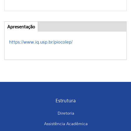
Apresentação
(active
Abas
tab)
https://www.iq.usp.br/piocolep/
Estrutura
Diretoria
Assistência Acadêmica