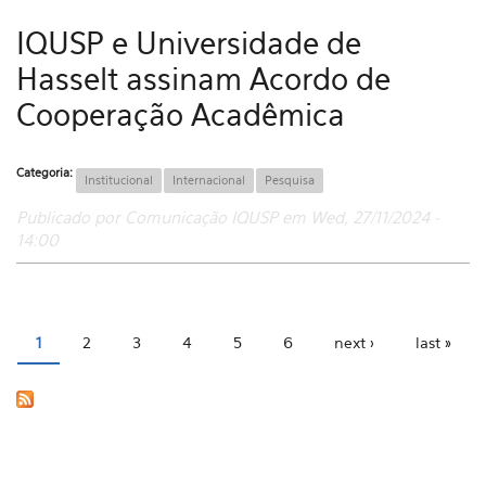
IQUSP e Universidade de
Hasselt assinam Acordo de
Cooperação Acadêmica
Categoria:
Institucional
Internacional
Pesquisa
Publicado por Comunicação IQUSP em Wed, 27/11/2024 -
14:00
1
2
3
4
5
6
next ›
last »
Pages