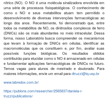
nítrico (NO). O NO é uma molécula sinalizadora envolvida em
uma série de processos fisiopatológicos. O conhecimento de
como o NO e seus metabólitos atuam tem permitido o
desenvolvimento de diversas intervenções farmacológicas ao
longo dos anos. Recentemente, foi demonstrado que, entre
todos os metabólitos de NO, os dinitrosilos complexos de ferro
(DNICs) são os mais abundantes no meio intracelular. Dessa
forma, nosso Laboratório busca compreender os mecanismos
que levam à formação de DNICs em células, identificar as
macromoléculas que os constituem e, por fim, avaliar suas
possíveis funções biológicas. Os resultados obtidos
contribuirão para elucidar como o NO é armazenado em células
e fundamentar aplicações farmacológicas de DNICs no futuro.
Temos vagas para alunos de mestrado e doutorado. Para
maiores informações, envie um email para
dtruzzi@iq.usp.br
www.labredox.com.br/
https://publons.com/researcher/2565837/daniela-r-
truzzi/publications/