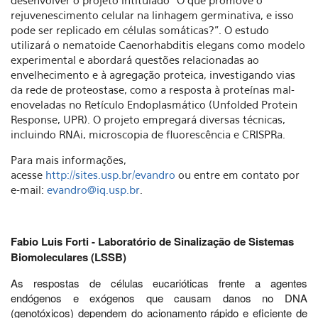
desenvolver o projeto intitulado "O que promove o
rejuvenescimento celular na linhagem germinativa, e isso
pode ser replicado em células somáticas?". O estudo
utilizará o nematoide Caenorhabditis elegans como modelo
experimental e abordará questões relacionadas ao
envelhecimento e à agregação proteica, investigando vias
da rede de proteostase, como a resposta à proteínas mal-
enoveladas no Retículo Endoplasmático (Unfolded Protein
Response, UPR). O projeto empregará diversas técnicas,
incluindo RNAi, microscopia de fluorescência e CRISPRa.
Para mais informações,
acesse
http://sites.usp.br/evandro
ou entre em contato por
e-mail:
evandro@iq.usp.br
.
Fabio Luis Forti - Laboratório de Sinalização de Sistemas
Biomoleculares (LSSB)
As respostas de células eucarióticas frente a agentes
endógenos e exógenos que causam danos no DNA
(genotóxicos) dependem do acionamento rápido e eficiente de