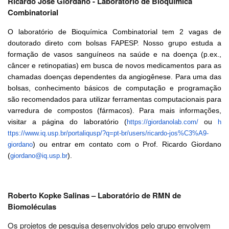
Ricardo José Giordano - Laboratório de Bioquímica
Combinatorial
O laboratório de Bioquímica Combinatorial tem 2 vagas de
doutorado direto com bolsas FAPESP. Nosso grupo estuda a
formação de vasos sanguíneos na saúde e na doença (p.ex.,
câncer e retinopatias) em busca de novos medicamentos para as
chamadas doenças dependentes da angiogênese. Para uma das
bolsas, conhecimento básicos de computação e programação
são recomendados para utilizar ferramentas computacionais para
varredura de compostos (fármacos). Para mais informações,
visitar a página do laboratório (
ou
https://giordanolab.com/
h
ttps://www.iq.usp.br/
portaliqusp/?q=pt-br/users/
ricardo-jos%C3%A9-
) ou entrar em contato com o Prof. Ricardo Giordano
giordano
(
).
giordano@iq.usp.br
Roberto Kopke Salinas – Laboratório de RMN de
Biomoléculas
Os projetos de pesquisa desenvolvidos pelo grupo envolvem