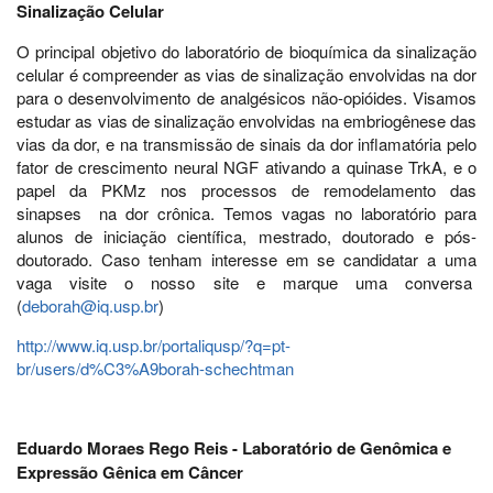
Sinalização Celular
O principal objetivo do laboratório de bioquímica da sinalização
celular é compreender as vias de sinalização envolvidas na dor
para o desenvolvimento de analgésicos não-opióides. Visamos
estudar as vias de sinalização envolvidas na embriogênese das
vias da dor, e na transmissão de sinais da dor inflamatória pelo
fator de crescimento neural NGF ativando a quinase TrkA, e o
papel da PKMz nos processos de remodelamento das
sinapses na dor crônica. Temos vagas no laboratório para
alunos de iniciação científica, mestrado, doutorado e pós-
doutorado. Caso tenham interesse em se candidatar a uma
vaga visite o nosso site e marque uma conversa
(
deborah@iq.usp.br
)
http://www.iq.usp.br/portaliqusp/?q=pt-
br/users/d%C3%A9borah-schechtman
Eduardo Moraes Rego Reis - Laboratório de Genômica e
Expressão Gênica em Câncer