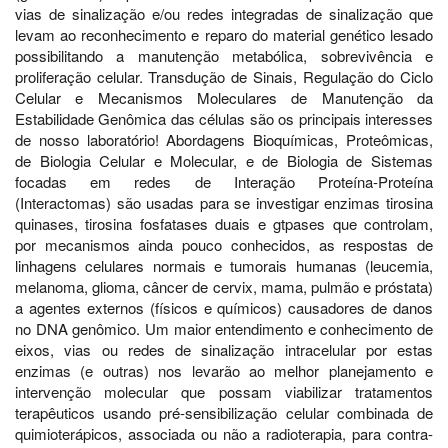
vias de sinalização e/ou redes integradas de sinalização que
levam ao reconhecimento e reparo do material genético lesado
possibilitando a manutenção metabólica, sobrevivência e
proliferação celular. Transdução de Sinais, Regulação do Ciclo
Celular e Mecanismos Moleculares de Manutenção da
Estabilidade Genômica das células são os principais interesses
de nosso laboratório! Abordagens Bioquímicas, Proteômicas,
de Biologia Celular e Molecular, e de Biologia de Sistemas
focadas em redes de Interação Proteína-Proteína
(Interactomas) são usadas para se investigar enzimas tirosina
quinases, tirosina fosfatases duais e gtpases que controlam,
por mecanismos ainda pouco conhecidos, as respostas de
linhagens celulares normais e tumorais humanas (leucemia,
melanoma, glioma, câncer de cervix, mama, pulmão e próstata)
a agentes externos (físicos e químicos) causadores de danos
no DNA genômico. Um maior entendimento e conhecimento de
eixos, vias ou redes de sinalização intracelular por estas
enzimas (e outras) nos levarão ao melhor planejamento e
intervenção molecular que possam viabilizar tratamentos
terapêuticos usando pré-sensibilização celular combinada de
quimioterápicos, associada ou não a radioterapia, para contra-