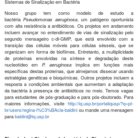
Sistemas de Sinalização em Bactéria
Nosso grupo tem como modelo de estudo a
bactéria
Pseudomonas aeruginosa
, um patógeno oportunista
com alta resistência a antibióticos. Os projetos em andamento
incluem avançar no entendimento de vias de sinalização pelo
segundo mensageiro c-di-GMP, que está envolvido com a
transição das células móveis para células sésseis, que se
organizam em forma de biofilmes. Entretanto, a multiplicidade
de proteínas envolvidas na síntese e degradação deste
nucleotídeo em
P. aeruginosa
implica em funções mais
específicas destas proteínas, que almejamos dissecar usando
estratégias genéticas e bioquímicas. Outros projetos incluem a
resposta a condições ambientais que aumentam a adaptação
da bactéria à presença de antibióticos no meio. Temos vagas
para estudantes de pós-graduação e para pós-doutorado. Para
maiores informações, visite
http://iq.usp.br/portaliqusp/?q=pt-
br/users/regina-l%C3%BAcia-baldini
ou mande uma mensagem
para
baldini@iq.usp.br