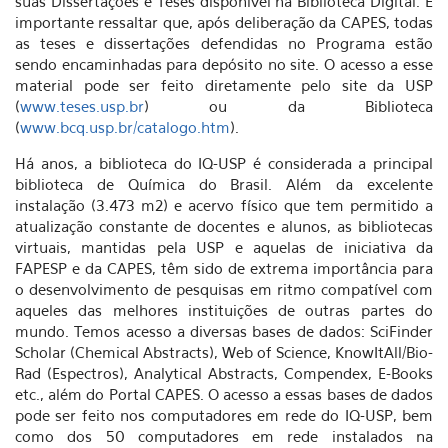
suas Dissertações e Teses disponível na Biblioteca Digital. É
importante ressaltar que, após deliberação da CAPES, todas
as teses e dissertações defendidas no Programa estão
sendo encaminhadas para depósito no site. O acesso a esse
material pode ser feito diretamente pelo site da USP
(
www.teses.usp.br
) ou da Biblioteca
(
www.bcq.usp.br/catalogo.htm
).
Há anos, a biblioteca do IQ-USP é considerada a principal
biblioteca de Química do Brasil. Além da excelente
instalação (3.473 m2) e acervo físico que tem permitido a
atualização constante de docentes e alunos, as bibliotecas
virtuais, mantidas pela USP e aquelas de iniciativa da
FAPESP e da CAPES, têm sido de extrema importância para
o desenvolvimento de pesquisas em ritmo compatível com
aqueles das melhores instituições de outras partes do
mundo. Temos acesso a diversas bases de dados: SciFinder
Scholar (Chemical Abstracts), Web of Science, KnowItAll/Bio-
Rad (Espectros), Analytical Abstracts, Compendex, E-Books
etc., além do Portal CAPES. O acesso a essas bases de dados
pode ser feito nos computadores em rede do IQ-USP, bem
como dos 50 computadores em rede instalados na