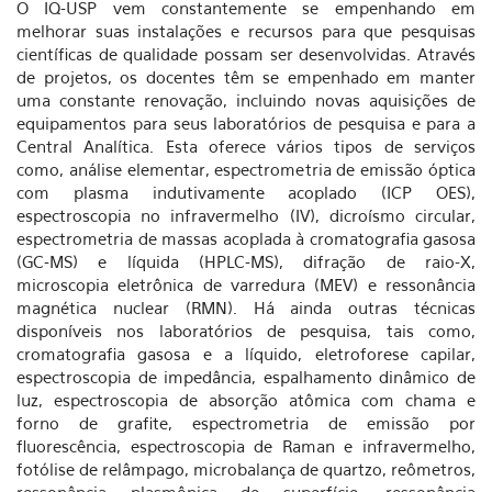
O IQ-USP vem constantemente se empenhando em
melhorar suas instalações e recursos para que pesquisas
científicas de qualidade possam ser desenvolvidas. Através
de projetos, os docentes têm se empenhado em manter
uma constante renovação, incluindo novas aquisições de
equipamentos para seus laboratórios de pesquisa e para a
Central Analítica. Esta oferece vários tipos de serviços
como, análise elementar, espectrometria de emissão óptica
com plasma indutivamente acoplado (ICP OES),
espectroscopia no infravermelho (IV), dicroísmo circular,
espectrometria de massas acoplada à cromatografia gasosa
(GC-MS) e líquida (HPLC-MS), difração de raio-X,
microscopia eletrônica de varredura (MEV) e ressonância
magnética nuclear (RMN). Há ainda outras técnicas
disponíveis nos laboratórios de pesquisa, tais como,
cromatografia gasosa e a líquido, eletroforese capilar,
espectroscopia de impedância, espalhamento dinâmico de
luz, espectroscopia de absorção atômica com chama e
forno de grafite, espectrometria de emissão por
fluorescência, espectroscopia de Raman e infravermelho,
fotólise de relâmpago, microbalança de quartzo, reômetros,