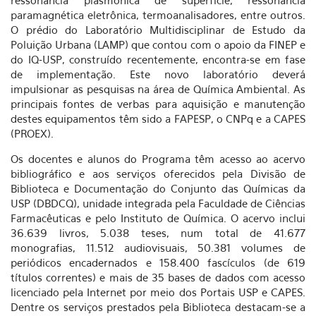
ressonância plasmônica de superfície, ressonância
paramagnética eletrônica, termoanalisadores, entre outros.
O prédio do Laboratório Multidisciplinar de Estudo da
Poluição Urbana (LAMP) que contou com o apoio da FINEP e
do IQ-USP, construído recentemente, encontra-se em fase
de implementação. Este novo laboratório deverá
impulsionar as pesquisas na área de Química Ambiental. As
principais fontes de verbas para aquisição e manutenção
destes equipamentos têm sido a FAPESP, o CNPq e a CAPES
(PROEX).
Os docentes e alunos do Programa têm acesso ao acervo
bibliográfico e aos serviços oferecidos pela Divisão de
Biblioteca e Documentação do Conjunto das Químicas da
USP (DBDCQ), unidade integrada pela Faculdade de Ciências
Farmacêuticas e pelo Instituto de Química. O acervo inclui
36.639 livros, 5.038 teses, num total de 41.677
monografias, 11.512 audiovisuais, 50.381 volumes de
periódicos encadernados e 158.400 fascículos (de 619
títulos correntes) e mais de 35 bases de dados com acesso
licenciado pela Internet por meio dos Portais USP e CAPES.
Dentre os serviços prestados pela Biblioteca destacam-se a