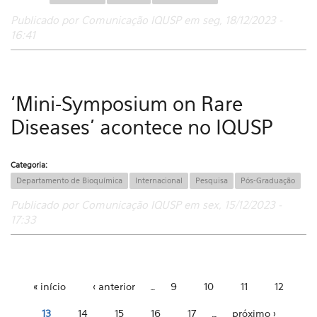
Publicado por Comunicação IQUSP em seg, 18/12/2023 -
16:41
‘Mini-Symposium on Rare
Diseases’ acontece no IQUSP
Categoria:
Departamento de Bioquímica
Internacional
Pesquisa
Pós-Graduação
Publicado por Comunicação IQUSP em sex, 15/12/2023 -
17:33
« início
‹ anterior
…
9
10
11
12
Páginas
13
14
15
16
17
…
próximo ›