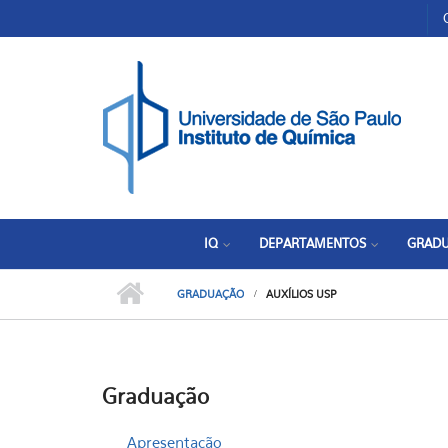
Pular para o conteúdo principal
Toggle high contrast
IQ
DEPARTAMENTOS
GRAD
GRADUAÇÃO
AUXÍLIOS USP
Graduação
Apresentação