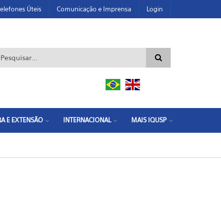
elefones Úteis
Comunicação e Imprensa
Login
ormulário de busca
A E EXTENSÃO
INTERNACIONAL
MAIS IQUSP