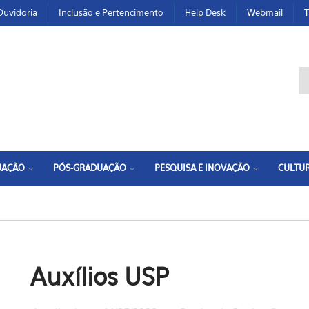
Ouvidoria
Inclusão e Pertencimento
Help Desk
Webmail
T
F
UAÇÃO
PÓS-GRADUAÇÃO
PESQUISA E INOVAÇÃO
CULTUR
Auxílios USP