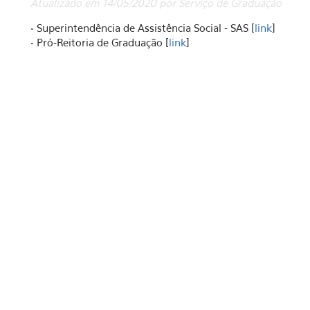
Atualizado em 14/05/2020 por Serviço de Graduação
• Superintendência de Assistência Social - SAS [
link
]
• Pró-Reitoria de Graduação [
link
]