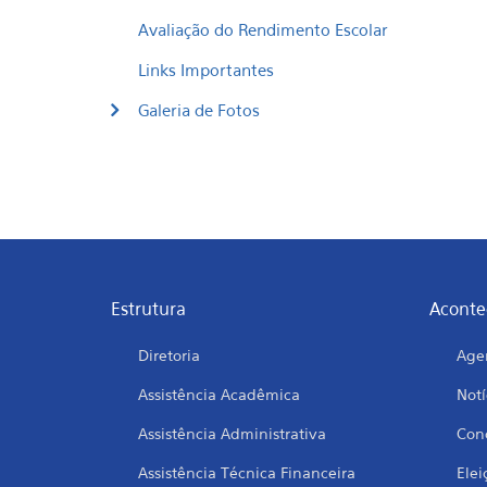
Avaliação do Rendimento Escolar
Links Importantes
Galeria de Fotos
Estrutura
Aconte
Diretoria
Age
Assistência Acadêmica
Notí
Assistência Administrativa
Conc
Assistência Técnica Financeira
Elei