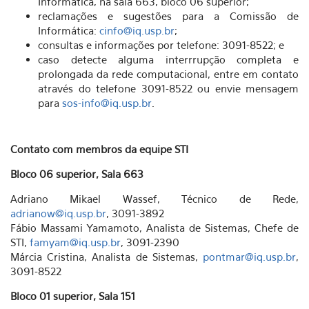
Informática, na sala 663, bloco 06 superior;
reclamações e sugestões para a Comissão de
Informática:
cinfo@iq.usp.br
;
consultas e informações por telefone: 3091-8522; e
caso detecte alguma interrrupção completa e
prolongada da rede computacional, entre em contato
através do telefone 3091-8522 ou envie mensagem
para
sos-info@iq.usp.br
.
Contato com membros da equipe STI
Bloco 06 superior, Sala 663
Adriano Mikael Wassef, Técnico de Rede,
adrianow@iq.usp.br
, 3091-3892
Fábio Massami Yamamoto, Analista de Sistemas, Chefe de
STI,
famyam@iq.usp.br
, 3091-2390
Márcia Cristina, Analista de Sistemas,
pontmar@iq.usp.br
,
3091-8522
Bloco 01 superior, Sala 151