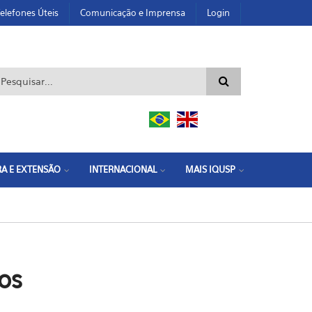
elefones Úteis
Comunicação e Imprensa
Login
ormulário de busca
A E EXTENSÃO
INTERNACIONAL
MAIS IQUSP
os