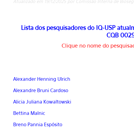
Atualizado em 19/12/2025 por Comissão Interna de Biose
Lista dos pesquisadores do IQ-USP atualm
CQB 0029
Clique no nome do pesquisad
Alexander Henning Ulrich
Alexandre Bruni Cardoso
Alicia Juliana Kowaltowski
Bettina Malnic
Breno Pannia Espósito