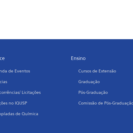
ce
Ensino
nda de Eventos
Cursos de Extensão
cias
Graduação
orrências/ Licitações
Pós-Graduação
ções no IQUSP
Comissão de Pós-Graduaçã
mpíadas de Química