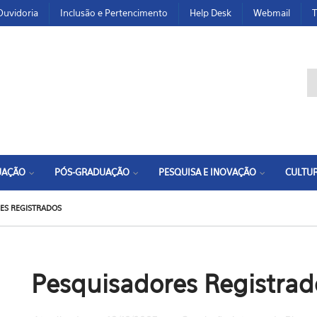
Ouvidoria
Inclusão e Pertencimento
Help Desk
Webmail
T
F
UAÇÃO
PÓS-GRADUAÇÃO
PESQUISA E INOVAÇÃO
CULTUR
ES REGISTRADOS
Pesquisadores Registrad