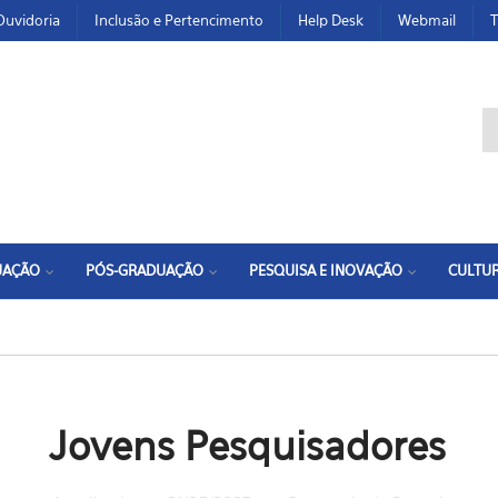
Ouvidoria
Inclusão e Pertencimento
Help Desk
Webmail
T
F
UAÇÃO
PÓS-GRADUAÇÃO
PESQUISA E INOVAÇÃO
CULTUR
Jovens Pesquisadores