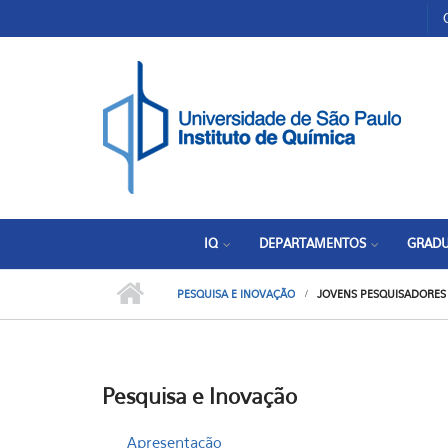
Pular para o conteúdo principal
Toggle high contrast
IQ
DEPARTAMENTOS
GRAD
PESQUISA E INOVAÇÃO
JOVENS PESQUISADORES
Pesquisa e Inovação
Apresentação