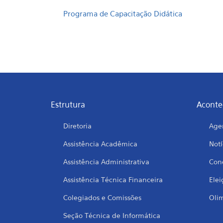
Programa de Capacitação Didática
Estrutura
Aconte
Diretoria
Age
Assistência Acadêmica
Notí
Assistência Administrativa
Conc
Assistência Técnica Financeira
Elei
Colegiados e Comissões
Oli
Seção Técnica de Informática