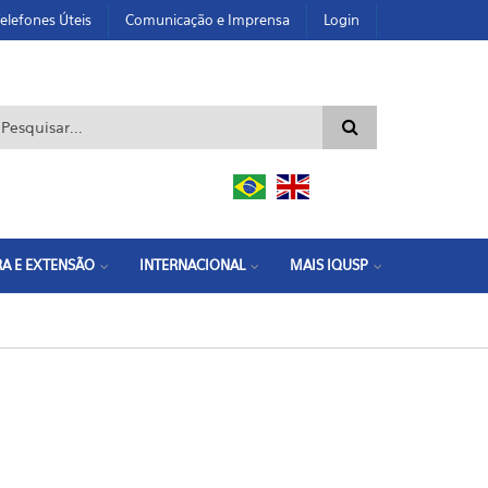
elefones Úteis
Comunicação e Imprensa
Login
ormulário de busca
A E EXTENSÃO
INTERNACIONAL
MAIS IQUSP