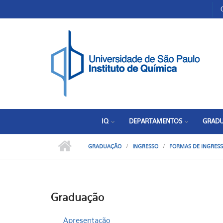
Pular para o conteúdo principal
Toggle high contrast
IQ
DEPARTAMENTOS
GRAD
GRADUAÇÃO
INGRESSO
FORMAS DE INGRES
Graduação
Apresentação