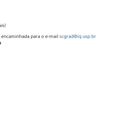
is)
er encaminhada para o e-mail
scgrad@iq.usp.br
o