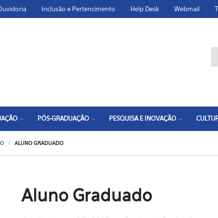
Ouvidoria
Inclusão e Pertencimento
Help Desk
Webmail
T
F
UAÇÃO
PÓS-GRADUAÇÃO
PESQUISA E INOVAÇÃO
CULTUR
SO
ALUNO GRADUADO
Aluno Graduado