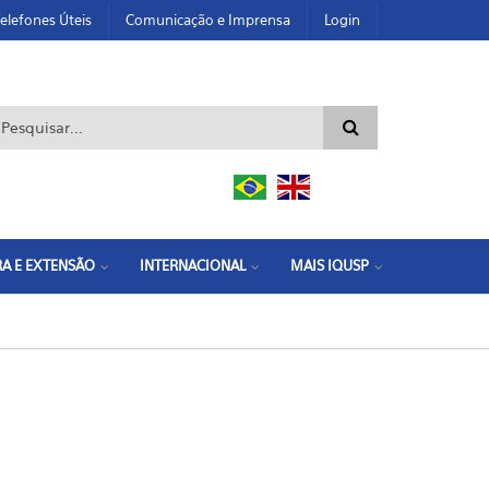
elefones Úteis
Comunicação e Imprensa
Login
ormulário de busca
A E EXTENSÃO
INTERNACIONAL
MAIS IQUSP