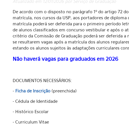
Atualizado em 12/01/2026 por Serviço de Graduação
De acordo com o disposto no parágrafo 1º do artigo 72 d
matrícula, nos cursos da USP, aos portadores de diploma 
matrícula poderá ser deferida para o primeiro período let
de alunos classificados em concurso vestibular e após o a
critério da Comissão de Graduação poderá ser deferida a m
se resultarem vagas após a matrícula dos alunos regulare
estando os alunos sujeitos às adaptações curriculares con
Não haverá vagas para graduados em 2026
DOCUMENTOS NECESSÁRIOS:
-
Ficha de Inscrição
(preenchida)
- Cédula de Identidade
- Histórico Escolar
- Curriculum Vitae