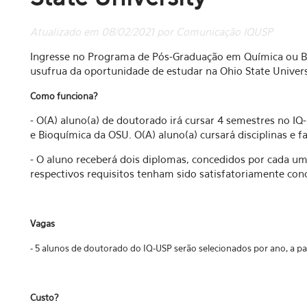
Atualizado em 08/02/2021 por Comunicação IQUSP
Ingresse no Programa de Pós-Graduação em Química ou Bi
usufrua da oportunidade de estudar na Ohio State Univers
Como funciona?
- O(A) aluno(a) de doutorado irá cursar 4 semestres no 
e Bioquímica da OSU. O(A) aluno(a) cursará disciplinas e f
- O aluno receberá dois diplomas, concedidos por cada um
respectivos requisitos tenham sido satisfatoriamente conc
Vagas
- 5 alunos de doutorado do IQ-USP serão selecionados por ano, a par
Custo?