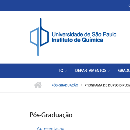
Pular para o conteúdo principal
Toggle high contrast
IQ
DEPARTAMENTOS
GRAD
PÓS-GRADUAÇÃO
PROGRAMA DE DUPLO DIPLOMA
Pós-Graduação
Apresentação