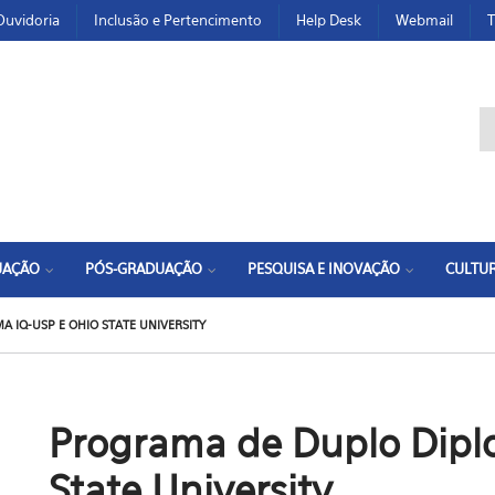
Ouvidoria
Inclusão e Pertencimento
Help Desk
Webmail
T
F
UAÇÃO
PÓS-GRADUAÇÃO
PESQUISA E INOVAÇÃO
CULTUR
 IQ-USP E OHIO STATE UNIVERSITY
Programa de Duplo Dipl
State University