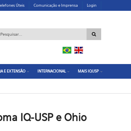
elefones Úteis
Comunicação e Imprensa
Login
ormulário de busca
A E EXTENSÃO
INTERNACIONAL
MAIS IQUSP
oma IQ-USP e Ohio