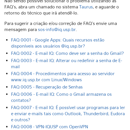
Não sendo possível solucionar o problema utilizando as
FAQ's, abra um chamado no sistema
Taurus
, e aguarde o
retorno do técnico que irá atendê-lo.
Para sugerir a criação e/ou correção de FAQ's envie uma
mensagem para
sos-info@iq.usp.br
.
FAQ 0001 - Google Apps: Quais recursos estão
disponíveis aos usuários @iq.usp.br?
FAQ 0002 - E-mail IQ: Como deve ser a senha do Gmail?
FAQ 0003 - E-mail IQ: Alterar ou redefinir a senha de E-
mail
FAQ 0004 - Procedimentos para acesso ao servidor
www.iq.usp.br com Linux/Windows
FAQ 0005 - Recuperação de Senhas
FAQ 0006 - E-mail IQ: Como o Gmail armazena os
contatos?
FAQ 0007 - E-mail IQ: É possível usar programas para ler
e enviar e-mails tais como Outlook, Thunderbird, Eudora
e outros?
FAQ 0008 - VPN-IQUSP com OpenVPN