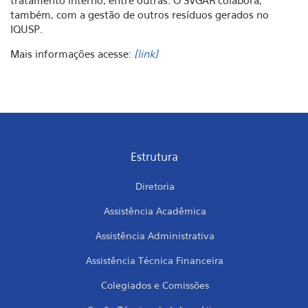
tratamento interno, entre outras. O SVGAR colabora,
também, com a gestão de outros resíduos gerados no
IQUSP.
Mais informações acesse:
[
link
]
Estrutura
Diretoria
Assistência Acadêmica
Assistência Administrativa
Assistência Técnica Financeira
Colegiados e Comissões