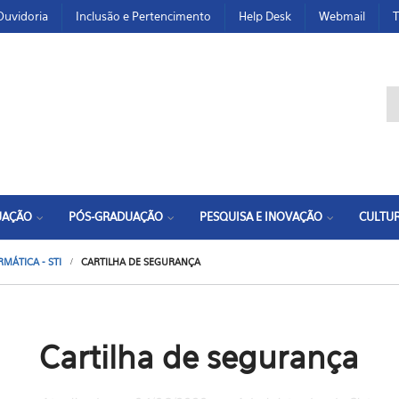
Ouvidoria
Inclusão e Pertencimento
Help Desk
Webmail
T
F
UAÇÃO
PÓS-GRADUAÇÃO
PESQUISA E INOVAÇÃO
CULTUR
MÁTICA - STI
CARTILHA DE SEGURANÇA
Cartilha de segurança