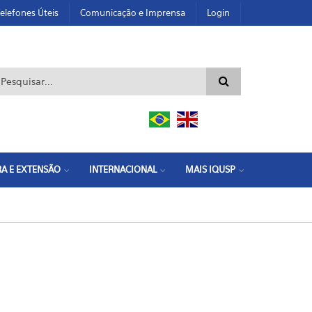
elefones Úteis
Comunicação e Imprensa
Login
ormulário de busca
A E EXTENSÃO
INTERNACIONAL
MAIS IQUSP