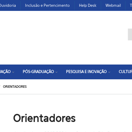
Ouvidoria
Inclusão e Pertencimento
Help Desk
Webmail
T
F
UAÇÃO
PÓS-GRADUAÇÃO
PESQUISA E INOVAÇÃO
CULTUR
ORIENTADORES
Orientadores