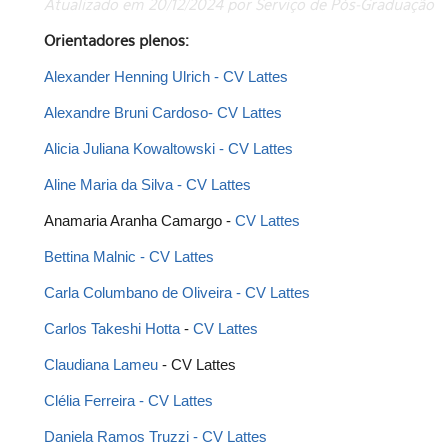
Atualizado em 20/12/2024 por Serviço de Pós-Graduação
Orientadores plenos:
Alexander Henning Ulrich
 - 
CV Lattes
Alexandre Bruni Cardoso
- CV Lattes
Alicia Juliana Kowaltowski
 - 
CV Lattes 
Aline Maria da Silva
 - 
CV Lattes 
Anamaria Aranha Camargo - 
CV Lattes
Bettina Malnic
 - 
CV Lattes 
Carla Columbano de Oliveira
 - 
CV Lattes
Carlos Takeshi Hotta
 - 
CV Lattes
Claudiana Lameu
 - CV Lattes
Clélia Ferreira
 - 
CV Lattes
Daniela Ramos Truzzi 
- CV Lattes