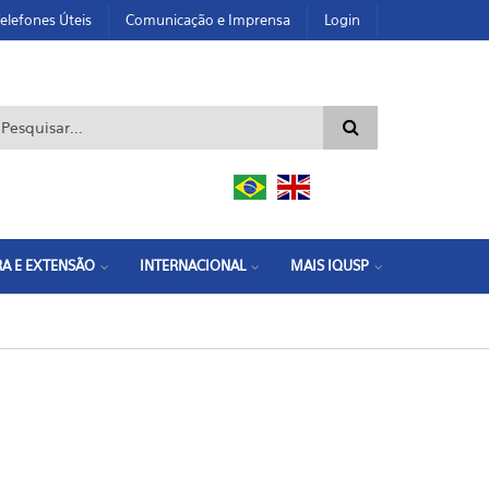
elefones Úteis
Comunicação e Imprensa
Login
ormulário de busca
A E EXTENSÃO
INTERNACIONAL
MAIS IQUSP