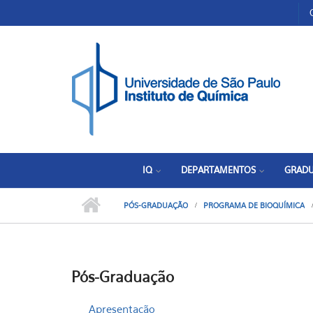
Pular para o conteúdo principal
Toggle high contrast
IQ
DEPARTAMENTOS
GRAD
PÓS-GRADUAÇÃO
PROGRAMA DE BIOQUÍMICA
Pós-Graduação
Apresentação