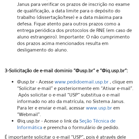
Janus para verificar os prazos de inscrição no exame
de qualificação, a data limite para o depósito do
trabalho (dissertação/tese) e a data máxima para
defesa. Fique atento para outros prazos como a
entrega periódica dos protocolos de RNE (em caso de
aluno estrangeiro). Importante: O não cumprimento
dos prazos acima mencionados resulta em
desligamento do aluno.
3-Solicitação de e-mail dominio "@usp.br" e "@iq.usp.br":
@usp.br - Acesse
www.pedidoemail.usp.br
, clique em
“Solicitar e-mail” e posteriormente em “Ativar e-mail”.
Após solicitar o e-mail “USP” substitua o e-mail
informado no ato da matrícula, no Sistema Janus.
Para ler e enviar e-mail, acessar
www.usp.br
em
“Webmail”.
@iq.usp.br - Acesse o link da
Seção Técnica de
Informática
e preencha o formulário de pedido.
É importante solicitar o e-mail “USP”, pois é através dele