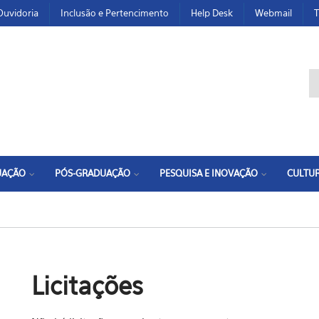
Ouvidoria
Inclusão e Pertencimento
Help Desk
Webmail
T
F
UAÇÃO
PÓS-GRADUAÇÃO
PESQUISA E INOVAÇÃO
CULTUR
Licitações