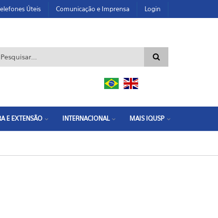
elefones Úteis
Comunicação e Imprensa
Login
ormulário de busca
A E EXTENSÃO
INTERNACIONAL
MAIS IQUSP