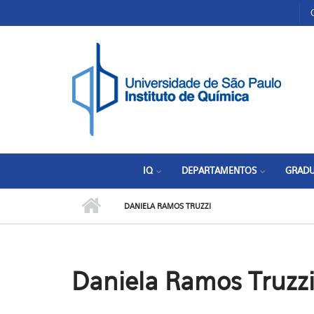
Pular para o conteúdo principal
Toggle high contrast
IQ
DEPARTAMENTOS
GRAD
DANIELA RAMOS TRUZZI
Daniela Ramos Truzz