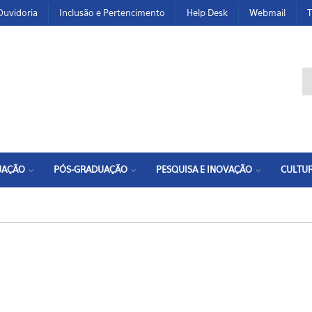
Ouvidoria
Inclusão e Pertencimento
Help Desk
Webmail
T
F
UAÇÃO
PÓS-GRADUAÇÃO
PESQUISA E INOVAÇÃO
CULTUR
i