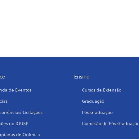
ce
Ensino
nda de Eventos
Cursos de Extensão
cias
Graduação
orrências/ Licitações
Pós-Graduação
ções no IQUSP
Comissão de Pós-Graduaçã
mpíadas de Química