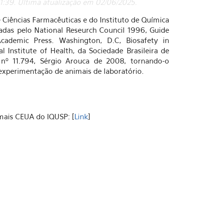
 11:39. Última atualização em 02/06/2025.
Ciências Farmacêuticas e do Instituto de Química
adas pelo National Reseurch Council 1996, Guide
cademic Press. Washington, D.C, Biosafety in
l Institute of Health, da Sociedade Brasileira de
nº 11.794, Sérgio Arouca de 2008, tornando-o
experimentação de animais de laboratório.
mais CEUA do IQUSP: [
Link
]