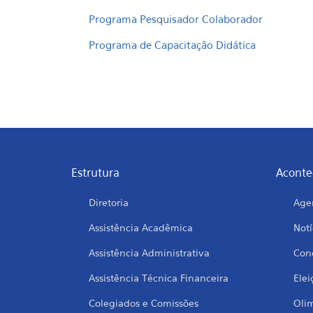
Programa Pesquisador Colaborador
Programa de Capacitação Didática
Estrutura
Aconte
Diretoria
Age
Assistência Acadêmica
Notí
Assistência Administrativa
Conc
Assistência Técnica Financeira
Elei
Colegiados e Comissões
Oli