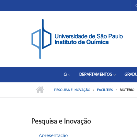
Pular para o conteúdo principal
Toggle high contrast
IQ
DEPARTAMENTOS
GRAD
PESQUISA E INOVAÇÃO
FACILITIES
BIOTÉRIO
Pesquisa e Inovação
Apresentação