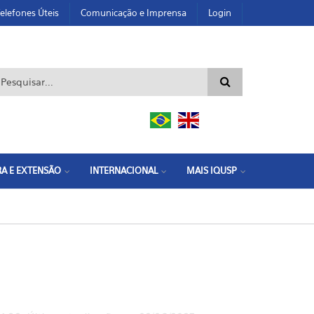
elefones Úteis
Comunicação e Imprensa
Login
ormulário de busca
A E EXTENSÃO
INTERNACIONAL
MAIS IQUSP