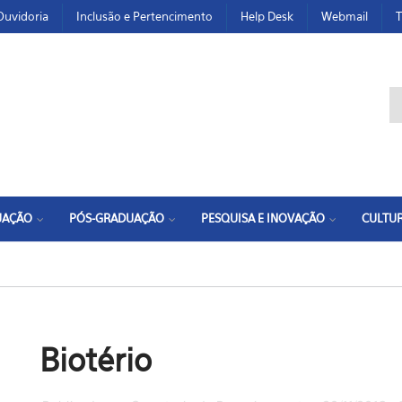
Ouvidoria
Inclusão e Pertencimento
Help Desk
Webmail
T
F
UAÇÃO
PÓS-GRADUAÇÃO
PESQUISA E INOVAÇÃO
CULTUR
Biotério