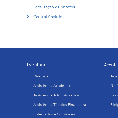
Localização e Contatos
Central Analítica
Estrutura
Aconte
Diretoria
Age
Assistência Acadêmica
Notí
Assistência Administrativa
Conc
Assistência Técnica Financeira
Elei
Colegiados e Comissões
Oli