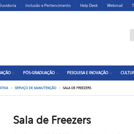
Ouvidoria
Inclusão e Pertencimento
Help Desk
Webmail
T
F
UAÇÃO
PÓS-GRADUAÇÃO
PESQUISA E INOVAÇÃO
CULTUR
ATIVA
SERVIÇO DE MANUTENÇÃO
SALA DE FREEZERS
Sala de Freezers