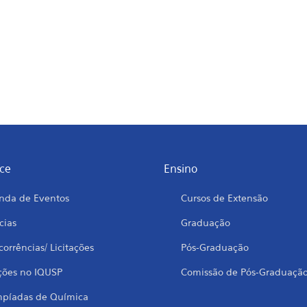
ce
Ensino
nda de Eventos
Cursos de Extensão
cias
Graduação
orrências/ Licitações
Pós-Graduação
ções no IQUSP
Comissão de Pós-Graduaçã
mpíadas de Química