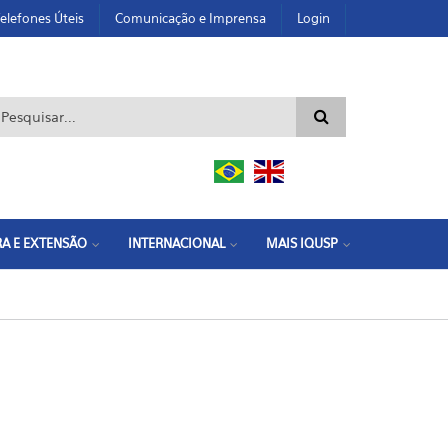
elefones Úteis
Comunicação e Imprensa
Login
ormulário de busca
A E EXTENSÃO
INTERNACIONAL
MAIS IQUSP