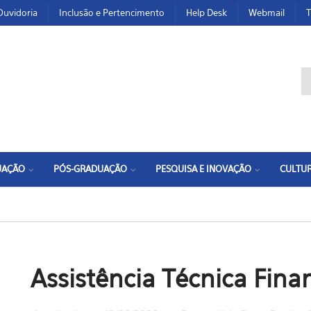
Ouvidoria
Inclusão e Pertencimento
Help Desk
Webmail
T
F
UAÇÃO
PÓS-GRADUAÇÃO
PESQUISA E INOVAÇÃO
CULTUR
Assistência Técnica Fina