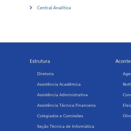
Central Analítica
Estrutura
Aconte
Diretoria
Age
Assistência Acadêmica
Notí
Assistência Administrativa
Conc
Assistência Técnica Financeira
Elei
Colegiados e Comissões
Oli
Seção Técnica de Informática