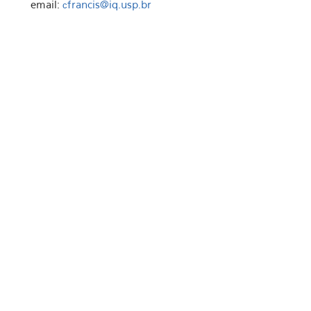
email:
francis@iq.usp.br
c