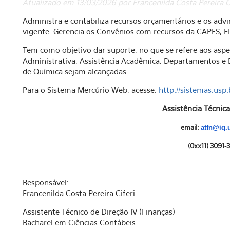
Atualizado em 13/03/2026 por Francenilda Costa Pereira C
Administra e contabiliza recursos orçamentários e os advi
vigente. Gerencia os Convênios com recursos da CAPES, FI
Tem como objetivo dar suporte, no que se refere aos aspect
Administrativa, Assistência Acadêmica, Departamentos e Bi
de Química sejam alcançadas.
Para o Sistema Mercúrio Web, acesse:
http://sistemas.usp
Assistência Técnica
email:
atfn@iq.
(0xx11) 3091-
Responsável:
Francenilda Costa Pereira Ciferi
Assistente Técnico de Direção IV (Finanças)
Bacharel em Ciências Contábeis