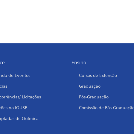
ce
Ensino
nda de Eventos
Cursos de Extensão
cias
Graduação
orrências/ Licitações
Pós-Graduação
ções no IQUSP
Comissão de Pós-Graduaçã
mpíadas de Química