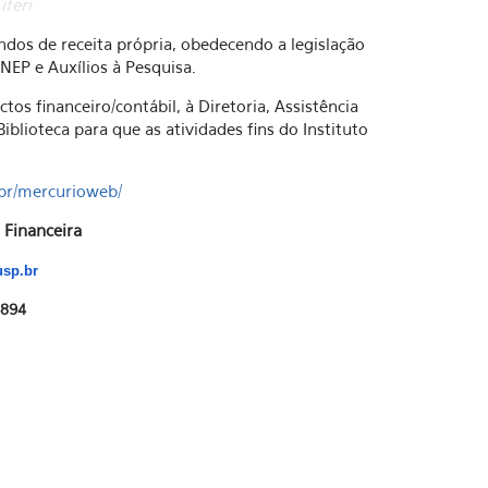
iferi
ndos de receita própria, obedecendo a legislação
NEP e Auxílios à Pesquisa.
os financeiro/contábil, à Diretoria, Assistência
blioteca para que as atividades fins do Instituto
.br/mercurioweb/
 Financeira
usp.br
3894