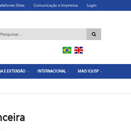
elefones Úteis
Comunicação e Imprensa
Login
ormulário de busca
A E EXTENSÃO
INTERNACIONAL
MAIS IQUSP
nceira