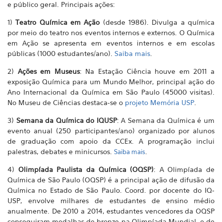
e público geral. Principais ações:
1)
Teatro Química em Ação
(desde 1986). Divulga a química
por meio do teatro nos eventos internos e externos. O Química
em Ação se apresenta em eventos internos e em escolas
públicas (1000 estudantes/ano).
Saiba mais
.
2)
Ações em Museus
: Na Estação Ciência houve em 2011 a
exposição Química para um Mundo Melhor, principal ação do
Ano Internacional da Química em São Paulo (45000 visitas).
No Museu de Ciências destaca-se o
projeto Memória USP
.
3)
Semana da Química do IQUSP
: A Semana da Química é um
evento anual (250 participantes/ano) organizado por alunos
de graduação com apoio da CCEx. A programação inclui
palestras, debates e minicursos.
.
Saiba mais
4)
Olimpíada Paulista da Química (OQSP)
: A Olimpíada de
Química de São Paulo (OQSP) é a principal ação de difusão da
Química no Estado de São Paulo. Coord. por docente do IQ-
USP, envolve milhares de estudantes de ensino médio
anualmente. De 2010 a 2014, estudantes vencedores da OQSP
conseguiram medalhas de bronze na Olimpíada Mundial, e de