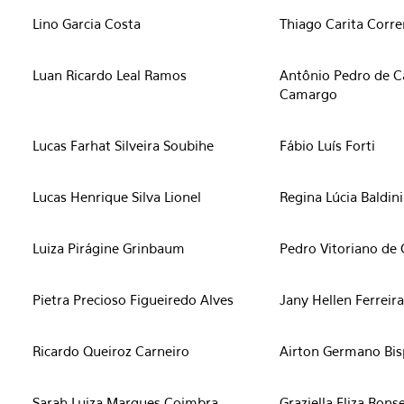
Lino Garcia Costa
Thiago Carita Corre
Luan Ricardo Leal Ramos
Antônio Pedro de C
Camargo
Lucas Farhat Silveira Soubihe
Fábio Luís Forti
Lucas Henrique Silva Lionel
Regina Lúcia Baldini
Luiza Pirágine Grinbaum
Pedro Vitoriano de 
Pietra Precioso Figueiredo Alves
Jany Hellen Ferreir
Ricardo Queiroz Carneiro
Airton Germano Bis
Sarah Luiza Marques Coimbra
Graziella Eliza Rons