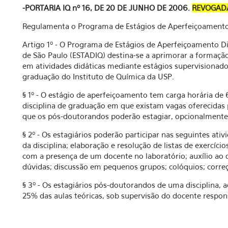
-PORTARIA IQ nº 16, DE 20 DE JUNHO DE 2006.
REVOGAD
Regulamenta o Programa de Estágios de Aperfeiçoamento
Artigo 1º - O Programa de Estágios de Aperfeiçoamento Di
de São Paulo (ESTADIQ) destina-se a aprimorar a formaçã
em atividades didáticas mediante estágios supervisionado
graduação do Instituto de Química da USP.
§ 1º - O estágio de aperfeiçoamento tem carga horária de
disciplina de graduação em que existam vagas oferecida
que os pós-doutorandos poderão estagiar, opcionalmente,
§ 2º - Os estagiários poderão participar nas seguintes ati
da disciplina; elaboração e resolução de listas de exercíci
com a presença de um docente no laboratório; auxílio ao 
dúvidas; discussão em pequenos grupos; colóquios; correção
§ 3º - Os estagiários pós-doutorandos de uma disciplina,
25% das aulas teóricas, sob supervisão do docente respon