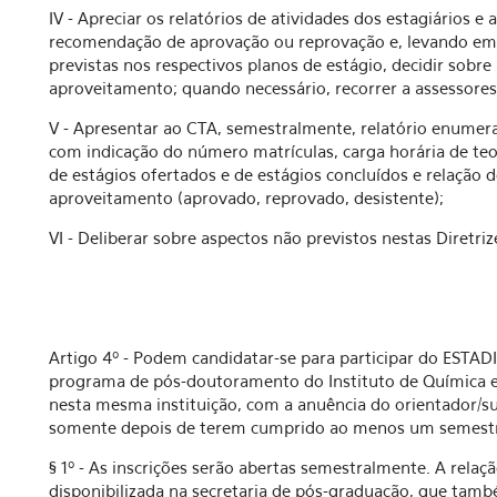
IV - Apreciar os relatórios de atividades dos estagiários e
recomendação de aprovação ou reprovação e, levando em
previstas nos respectivos planos de estágio, decidir sobr
aproveitamento; quando necessário, recorrer a assessore
V - Apresentar ao CTA, semestralmente, relatório enumera
com indicação do número matrículas, carga horária de te
de estágios ofertados e de estágios concluídos e relação 
aproveitamento (aprovado, reprovado, desistente);
VI - Deliberar sobre aspectos não previstos nestas Diretriz
Artigo 4º - Podem candidatar-se para participar do ESTA
programa de pós-doutoramento do Instituto de Química 
nesta mesma instituição, com a anuência do orientador/s
somente depois de terem cumprido ao menos um semestr
§ 1º - As inscrições serão abertas semestralmente. A rela
disponibilizada na secretaria de pós-graduação, que també