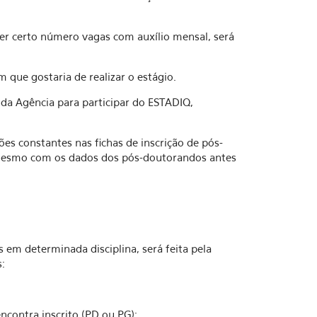
cer certo número vagas com auxílio mensal, será
em que gostaria de realizar o estágio.
 da Agência para participar do ESTADIQ,
ões constantes nas fichas de inscrição de pós-
 mesmo com os dados dos pós-doutorandos antes
s em determinada disciplina, será feita pela
:
ncontra inscrito (PD ou PG);