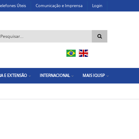
elefones Úteis
Comunicação e Imprensa
Login
ormulário de busca
A E EXTENSÃO
INTERNACIONAL
MAIS IQUSP