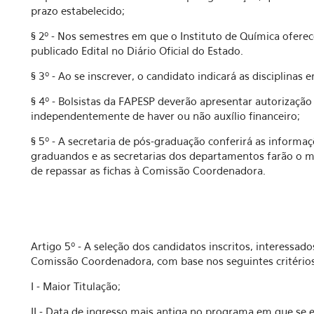
prazo estabelecido;
§ 2º - Nos semestres em que o Instituto de Química ofere
publicado Edital no Diário Oficial do Estado.
§ 3º - Ao se inscrever, o candidato indicará as disciplinas 
§ 4º - Bolsistas da FAPESP deverão apresentar autorização
independentemente de haver ou não auxílio financeiro;
§ 5º - A secretaria de pós-graduação conferirá as informaç
graduandos e as secretarias dos departamentos farão o
de repassar as fichas à Comissão Coordenadora.
Artigo 5º - A seleção dos candidatos inscritos, interessado
Comissão Coordenadora, com base nos seguintes critérios
I - Maior Titulação;
II - Data de ingresso mais antiga no programa em que se e