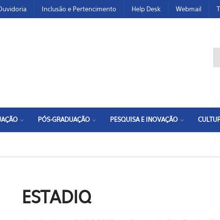
Ouvidoria
Inclusão e Pertencimento
Help Desk
Webmail
T
F
UAÇÃO
PÓS-GRADUAÇÃO
PESQUISA E INOVAÇÃO
CULTUR
ESTADIQ