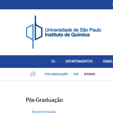
Pular para o conteúdo principal
Toggle high contrast
IQ
DEPARTAMENTOS
GRAD
PÓS-GRADUAÇÃO
PAE
ESTADIQ
Pós-Graduação
Apresentação