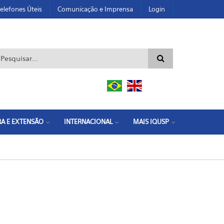
elefones Úteis
Comunicação e Imprensa
Login
ormulário de busca
A E EXTENSÃO
INTERNACIONAL
MAIS IQUSP