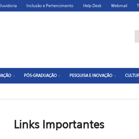
Ouvidoria
Inclusão e Pertencimento
Help Desk
Webmail
T
F
UAÇÃO
PÓS-GRADUAÇÃO
PESQUISA E INOVAÇÃO
CULTUR
Links Importantes