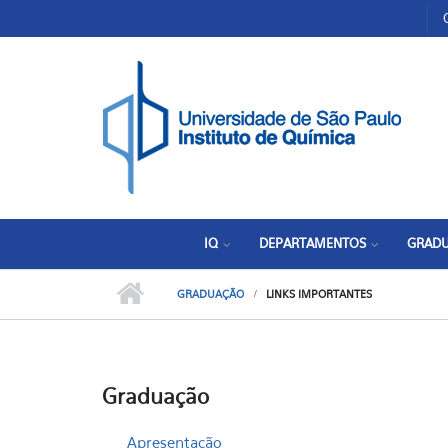
Pular para o conteúdo principal
Toggle high contrast
IQ
DEPARTAMENTOS
GRAD
GRADUAÇÃO
LINKS IMPORTANTES
Graduação
Apresentação