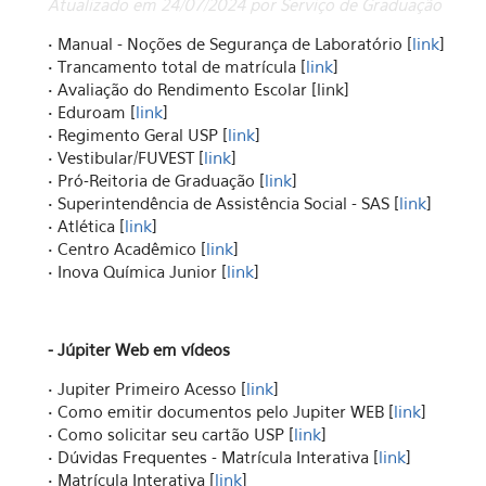
Atualizado em 24/07/2024 por Serviço de Graduação
• Manual - Noções de Segurança de Laboratório [
link
]
• Trancamento total de matrícula [
link
]
• Avaliação do Rendimento Escolar [link]
• Eduroam [
link
]
• Regimento Geral USP [
link
]
• Vestibular/FUVEST [
link
]
• Pró-Reitoria de Graduação [
link
]
• Superintendência de Assistência Social - SAS [
link
]
• Atlética [
link
]
• Centro Acadêmico [
link
]
• Inova Química Junior [
link
]
- Júpiter Web em vídeos
• Jupiter Primeiro Acesso [
link
]
• Como emitir documentos pelo Jupiter WEB [
link
]
• Como solicitar seu cartão USP [
link
]
• Dúvidas Frequentes - Matrícula Interativa [
link
]
• Matrícula Interativa [
link
]