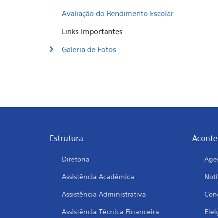
Avaliação do Rendimento Escolar
Links Importantes
Galeria de Fotos
Estrutura
Aconte
Diretoria
Age
Assistência Acadêmica
Notí
Assistência Administrativa
Conc
Assistência Técnica Financeira
Elei