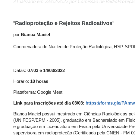
Atualizado em 23/02/2022 por Comissão de RadioProteçã
"
Radioproteção e Rejeitos Radioativos
"
por 
Bianca Macie
l
Coordenadora do Núcleo de Proteção Radiológica, 
HSP-SPD
Datas: 
07/03 e 14/03/2022 
Horário:
 10 horas
Plataforma: Google Meet
Link para inscrições até dia
 03/03: 
https://forms.gle/P
Bianca Maciel possui mestrado em Ciências Radiológicas pel
(UNIFESP/EPM - 2005), graduação em Bacharelado em Física 
e graduação em Licenciatura em Física pela Universidade Pre
supervisora em radioproteção (Certificada pela CNEN - FM 00