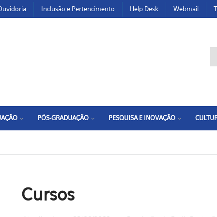
Ouvidoria
Inclusão e Pertencimento
Help Desk
Webmail
T
F
UAÇÃO
PÓS-GRADUAÇÃO
PESQUISA E INOVAÇÃO
CULTUR
Cursos