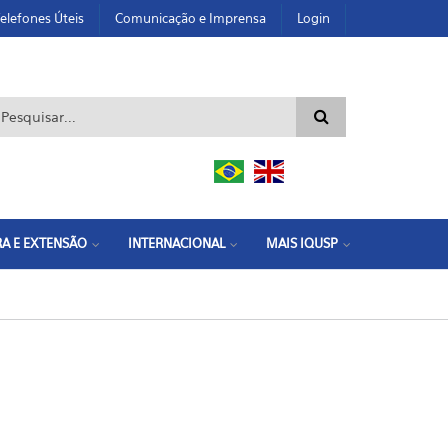
elefones Úteis
Comunicação e Imprensa
Login
ormulário de busca
A E EXTENSÃO
INTERNACIONAL
MAIS IQUSP