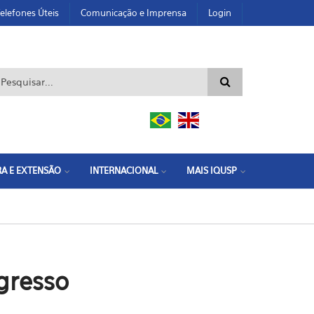
elefones Úteis
Comunicação e Imprensa
Login
ormulário de busca
A E EXTENSÃO
INTERNACIONAL
MAIS IQUSP
gresso