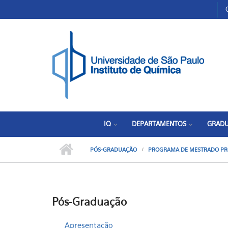
Pular para o conteúdo principal
Toggle high contrast
IQ
DEPARTAMENTOS
GRAD
PÓS-GRADUAÇÃO
PROGRAMA DE MESTRADO PR
Pós-Graduação
Apresentação