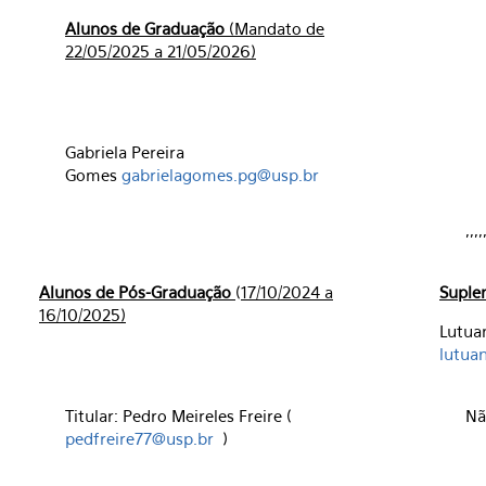
Alunos de Graduação
(Mandato de
22/05/2025 a 21/05/2026)
Gabriela Pereira
Gomes
gabrielagomes.pg@usp.br
,,,,
Alunos de Pós-Graduação
(
17/10/2024 a
Suple
16/10/2025)
Lutua
lutua
Titular: Pedro Meireles Freire (
Nã
pedfreire77@usp.br
)