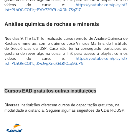
vídeos do curso é:
https://youtube.com/playlist?
list=PLhQGiCQf1cjtPY0r729Y9_oXDIu7SqZ17
Análise química de rochas e minerais
Nos dias 9, 11 e 13/11 foi realizado curso remoto de Análise Química de
Rochas e minerais, com o químico
José Vinicius Martins, do Instituto
de Geociências da USP
. Caso não tenha conseguido participar, ou
gostaria de rever alguma coisa, o link para acesso à playlist com os
vídeos do curso é:
https://youtube.com/playlist?
list=PLhQGiCQf1cjtKwJvgXnqkELB1O_q5G_PN
Cursos EAD gratuitos outras instituições
Diversas instituições oferecem cursos de capacitação gratuitos, na 
modalidade à distância. Seguem algumas sugestões da CD&T-IQUSP: