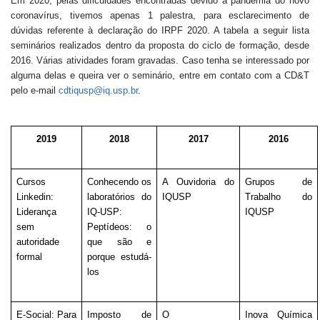
Em 2020, pelas dificuldades encontradas devido à pandemia do novo 
coronavírus, tivemos apenas 1 palestra, para esclarecimento de 
dúvidas referente à declaração do IRPF 2020. A tabela a seguir lista 
seminários realizados dentro da proposta do ciclo de formação, desde 
2016. Várias atividades foram gravadas. Caso tenha se interessado por 
alguma delas e queira ver o seminário, entre em contato com a CD&T 
pelo e-mail 
cdtiqusp@iq.usp.br
.
2019
2018
2017
2016
Cursos 
Conhecendo os 
A Ouvidoria do 
Grupos de 
Linkedin: 
laboratórios do 
IQUSP
Trabalho do 
Liderança 
IQ-USP: 
IQUSP
sem 
Peptídeos: o 
autoridade 
que são e 
formal
porque estudá-
los
E-Social: Para 
Imposto de 
O 
Inova Química 