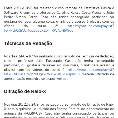
Entre 29/3 e 28/6 foi realizado curso remoto de Estatística Básica e
Software R, com os professores
Carolina Raissa Costa Picossi e João
Pedro Simon Farah
. Caso não tenha conseguido participar, ou
gostaria de rever alguma coisa, o link para acesso à playlist com os
vídeos do curso é:
https://youtube.com/playlist?
list=PLhQGiCQf1cju3q5vXLDlmRP_7x--BA9og
Técnicas de Redação
Nos dias 24/6 e 1/7 foi realizado curso remoto de Técnicas de Redação,
com o professor
Júlio Eustáquio
. Caso não tenha conseguido
participar, ou gostaria de rever alguma coisa, o link para acesso à
playlist com os vídeos do curso é:
https://youtube.com/playlist?
list=PLhQGiCQf1cjt2NQgLxEWAGZ0zC2D-Hj0w.
O material utilizado na
apresentação encontra-se disponível
aqui
Difração de Raio-X
Nos dias 20, 22 e 24/9 foi realizado curso remoto de Difração de Raio-
X, com o químico
Lourivaldo dos Santos Pereira, do departamento de
química da FFCLRP-USP
. Caso não tenha conseguido participar, ou
gostaria de rever alguma coisa, o link para acesso à playlist com os