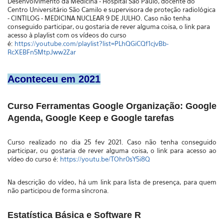
Desenvolvimento da Medicina - Hospital São Paulo, docente do
Centro Universitário São Camilo e supervisora de proteção radiológica
- CINTILOG - MEDICINA NUCLEAR 9 DE JULHO.
Caso não tenha
conseguido participar, ou gostaria de rever alguma coisa, o link para
acesso à playlist com os vídeos do curso
é:
https://youtube.com/playlist?list=PLhQGiCQf1cjvBb-
RcXEBFn5MtpJww2Zar
Aconteceu em 2021
Curso Ferramentas Google Organização: Google
Agenda, Google Keep e Google tarefas
Curso realizado no dia 25 fev 2021. Caso não tenha conseguido
participar, ou gostaria de rever alguma coisa, o link para acesso ao
vídeo do curso é:
https://youtu.be/TOhr0sY5i8Q
Na descrição do vídeo, há um link para lista de presença, para quem
não participou de forma síncrona.
Estatística Básica e Software R