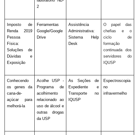
laboratório NB-
2
Imposto de 
Ferramentas 
Assistência 
O papel das 
Renda 2019 
Google/Google 
Administrativa: 
chefias e o 
Pessoa 
Drive
Sistema Help 
ciclo de 
Física: 
Desk
formação 
Soluções de 
continuada dos 
Dúvidas e 
servidores do 
Exposição
IQUSP
Conhecendo 
Acolhe USP - 
As Seções de 
Espectroscopia 
os genes da 
Programa de 
Expediente e 
no 
cana-de-
acolhimento 
Transporte no 
infravermelho
açúcar para 
relacionado ao 
IQUSP
melhorá-la
uso de álcool e 
outras drogas 
da USP